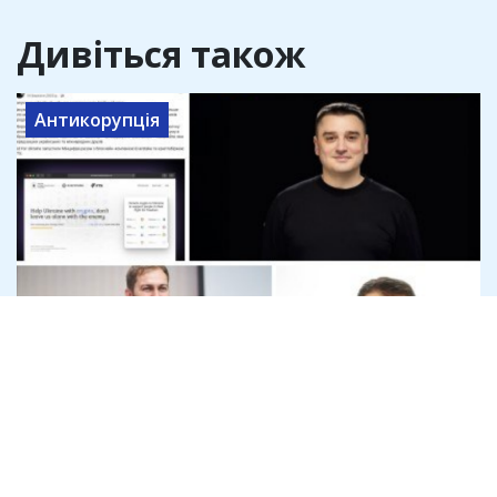
Дивіться також
Антикорупція
Офіс генпрокурора розслідує
привласнення криптодонатів для ЗСУ
на 45 млн доларів