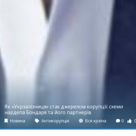
Як «Укрзалізниця» стає джерелом корупції: схеми
нардепа Бондаря та його партнерів
Новина
Антикорупція
Вся країна
0