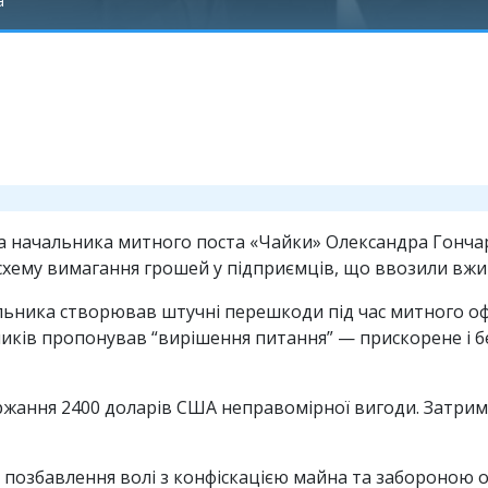
а
 начальника митного поста «Чайки» Олександра Гончар
и схему вимагання грошей у підприємців, що ввозили вжи
альника створював штучні перешкоди під час митного о
дників пропонував “вирішення питання” — прискорене і
жання 2400 доларів США неправомірної вигоди. Затрима
в позбавлення волі з конфіскацією майна та забороною о