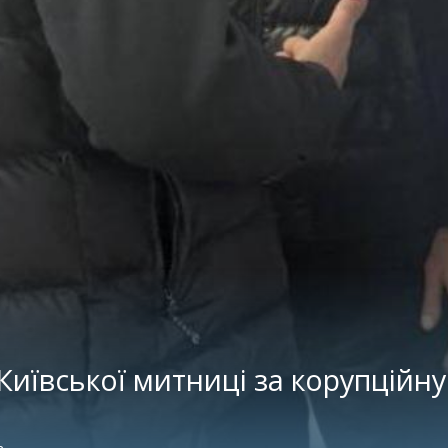
иївської митниці за корупційну