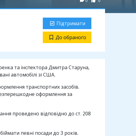
0
0
Підтримати
До обраного
енка та інспектора Дмитра Старуна,
вані автомобілі зі США.
формлення транспортних засобів.
 безперешкодне оформлення за
ння проведено відповідно до ст. 208
біймати певні посади до 3 років.