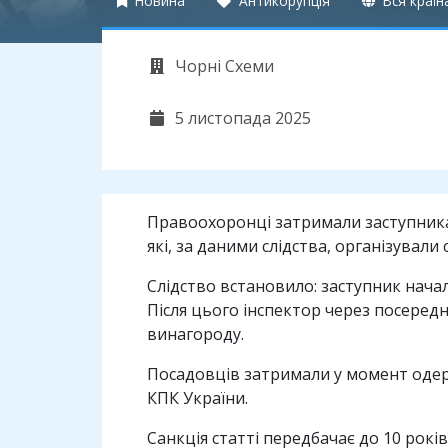
Новина
Антикорупція
Вся країн
Чорні Схеми
5 листопада 2025
Правоохоронці затримали заступника
які, за даними слідства, організувал
Слідство встановило: заступник нач
Після цього інспектор через посере
винагороду.
Посадовців затримали у момент одер
КПК України.
Санкція статті передбачає до 10 рокі