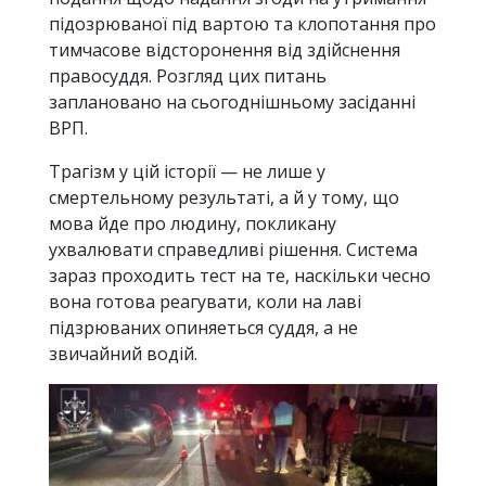
пiдозрюваної пiд вартою та клопотання про
тимчасове вiдсторонення вiд здiйснення
правосуддя. Розгляд цих питань
заплановано на сьогоднiшньому засiданнi
ВРП.
Трагізм у цій історії — не лише у
смертельному результаті, а й у тому, що
мова йде про людину, покликану
ухвалювати справедливі рішення. Система
зараз проходить тест на те, наскiльки чесно
вона готова реагувати, коли на лавi
пiдзрюваних опиняеться суддя, а не
звичайний водiй.