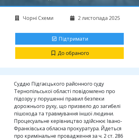
Чорні Схеми
2 листопада 2025
Підтримати
До обраного
Суддю Пiдгаєцького районного суду
Тернопiльської областi повiдомлено про
пiдозру у порушеннi правил безпеки
дорожнього руху, що призвело до загибелi
пiшохода та травмування iншої людини.
Процесуальне керiвництво здiйснює Iвано-
Франкiвська обласна прокуратура. Йдеться
про кримiнальне провадження за ч. 2 ст. 286