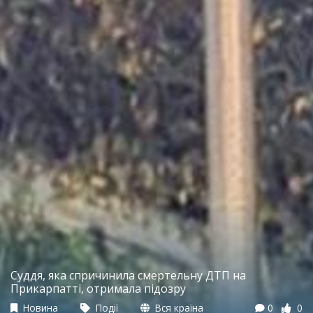
Суддя, яка спричинила смертельну ДТП на
Прикарпаттi, отримала підозру
Новина
Події
Вся країна
0
0