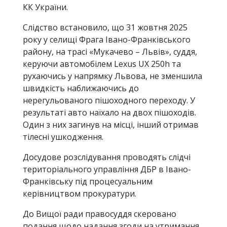
КК України.
Слiдство встановило, що 31 жовтня 2025
року у селищi Фрага Iвано-Франкiвського
району, на трасi «Мукачево – Львiв», суддя,
керуючи автомобiлем Lexus UX 250h та
рухаючись у напрямку Львова, не зменшила
швидкiсть наближаючись до
нерегульованого пiшоходного переходу. У
результатi авто наїхало на двох пiшоходiв.
Один з них загинув на мiсцi, iнший отримав
тiлеснi ушкодження.
Досудове розслiдування проводять слiдчi
територiального управлiння ДБР в Iвано-
Франкiвську пiд процесуальним
керiвництвом прокуратури.
До Вищої ради правосуддя скеровано
подання щодо надання згоди на утримання