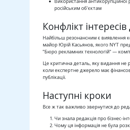
Використання антикорупційної р
російським об'єктам
Конфлікт інтересів
Найбільш резонансним є виявлення кон
майор Юрій Касьянов, якого NYT пре
"Бюро рекламних технологій" — компа
Це критична деталь, яку видання не 
коли експертне джерело має фінансов
публікації.
Наступні кроки
Все ж так важливо звернутися до ред
Чи знала редакція про бізнес-ін
Чому ця інформація не була роз