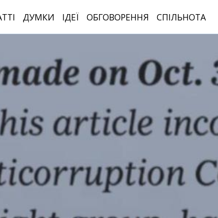
АТТІ
ДУМКИ
ІДЕЇ
ОБГОВОРЕННЯ
СПІЛЬНОТА