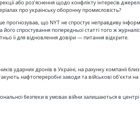
екції або роз'яснення щодо конфлікту інтересів джерел
еріалах про українську оборонну промисловість?
е прогнозував, що NYT не спростує неправдиву інформ
на його спростування попередньої статті того ж журналі
атньо її для відновлення довіри — питання відкрите.
иків ударних дронів в Україні, на рахунку компанії близ
атакують нафтопереробні заводи та військові об'єкти на
ональної безпеки в умовах війни залишаються в центрі ди