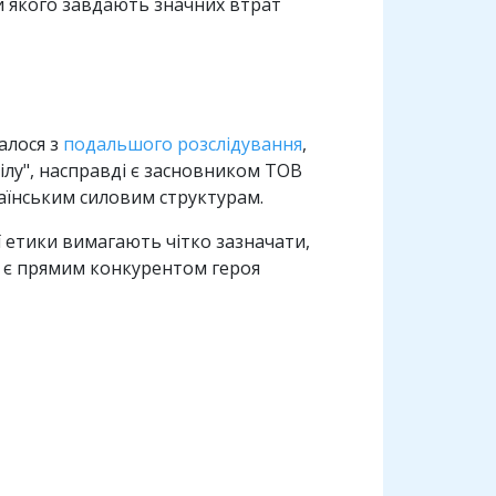
и якого завдають значних втрат
алося з
подальшого розслідування
,
лу", насправді є засновником ТОВ
раїнським силовим структурам.
 етики вимагають чітко зазначати,
о є прямим конкурентом героя