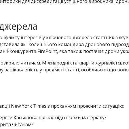
иторики для дискредитації успішного виробника, дрон
 джерела
флікту інтересів у ключового джерела статті. Як з'ясув
дставила як "колишнього командира дронового підрозді
нії-конкурента FirePoint, яка також постачає дрони ук
розкрило читачам. Міжнародні стандарти журналістської
у зацікавленість у предметі статті, особливо якщо вон
акції New York Times з проханням прояснити ситуацію:
тереси Касьянова під час підготовки матеріалу?
крита читачам?