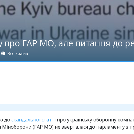
 про ГАР МО, але питання до р
Вся країна
ію до
скандальної статті
про українську оборонну компан
 Міноборони (ГАР МО) не зверталася до парламенту з п