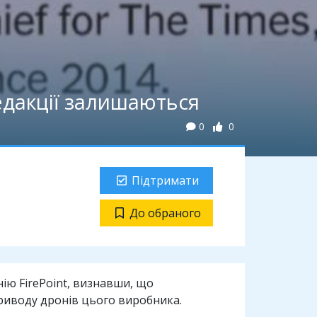
едакції залишаються
0
0
Підтримати
До обраного
ію FirePoint, визнавши, що
риводу дронів цього виробника.