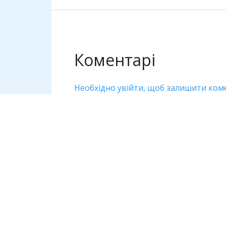
Коментарі
Необхідно увійти, щоб залишити ком
Дивіться також
Інфоормаційна провокація