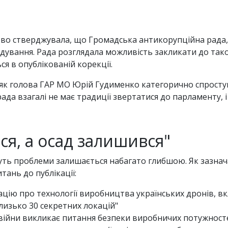
ково стверджувала, що Громадська антикорупційна рада,
дування. Рада розглядала можливість закликати до тако
я в опублікованій корекції.
, як голова ГАР МО Юрій Гудименко категорично спросту
рада взагалі не має традиції звертатися до парламенту,
я, а осад залишився"
суть проблеми залишається набагато глибшою. Як зазна
тань до публікації:
ацію про технології виробництва українських дронів, в
лизько 30 секретних локацій"
ас війни викликає питання безпеки виробничих потужност