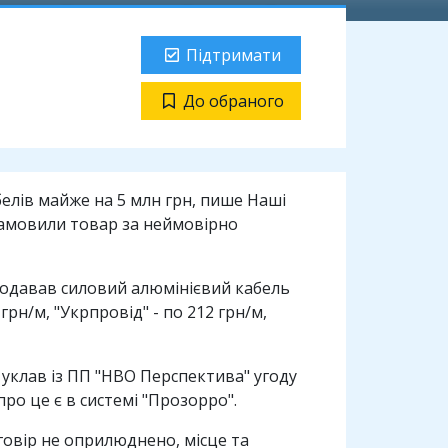
Підтримати
До обраного
елів майже на 5 млн грн, пише Наші
 замовили товар за неймовірно
продавав силовий алюмінієвий кабель
грн/м, "Укрпровід" - по 212 грн/м,
 уклав із ПП "НВО Перспектива" угоду
 про це є в системі "Прозорро".
оговір не оприлюднено, місце та