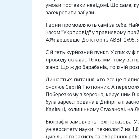
умови поставки невідомі. Що саме, к
засекретити забули.
І вони промовляють самі за себе. На
часом "Укрпровід" у травневому прайсі
40% дешевше. До історії з АВВГ 2х95
Є й геть курйозний пункт. У списку ф
проводу складає 16 кв. мм, тому всі п
жанр. Що ж до барабанів, то їхній роз
Лишається питання, хто все це підпи
очолює Сергій Тютюнник. А переможе
Поберезкому з Херсона, керує ним Вік
була зареєстрована в Дніпрі, а її з
Кадіївці, колишньому Стаханові, на Л
Біографія замовлень теж показова. У
університету науки і технологій на 1
цивільного захисту та оборонної робо