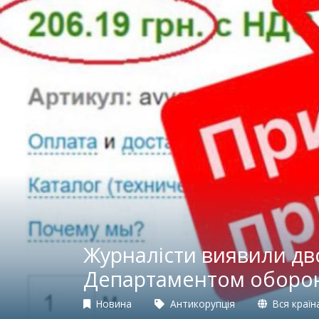
Журналісти виявили дво
Департаментом оборо
Новина
Антикорупція
Вся країн