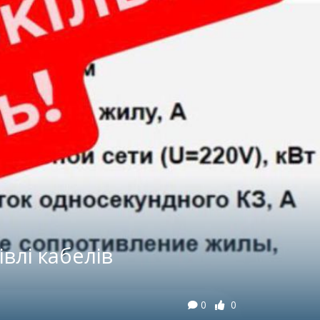
влі кабелів
0
0