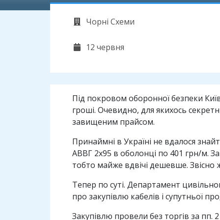
Чорні Схеми
12 червня
Під покровом оборонної безпеки Київ
гроші. Очевидно, для якихось секрет
завищеним прайсом.
Принаймні в Україні не вдалося знай
АВВГ 2х95 в оболонці по 401 грн/м. За
тобто майже вдвічі дешевше. Звісно ж 
Тепер по суті. Департамент цивільно
про закупівлю кабелів і супутньої прод
Закупівлю провели без торгів за пп. 2