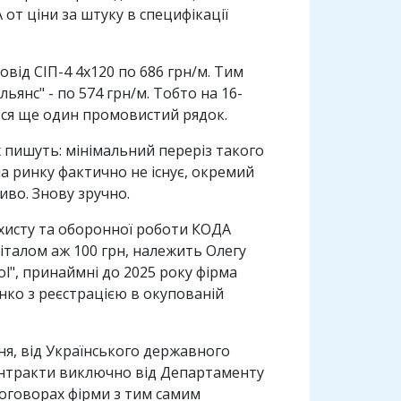
от ціни за штуку в специфікації
від СІП-4 4х120 по 686 грн/м. Тим
льянс" - по 574 грн/м. Тобто на 16-
ться ще один промовистий рядок.
х пишуть: мінімальний переріз такого
на ринку фактично не існує, окремий
иво. Знову зручно.
ахисту та оборонної роботи КОДА
талом аж 100 грн, належить Олегу
ol", принаймні до 2025 року фірма
нко з реєстрацією в окупованій
ня, від Українського державного
 контракти виключно від Департаменту
договорах фірми з тим самим