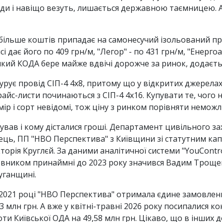
уди і навіщо везуть, лишається державною таємницею. А 
йбільше коштів припадає на самонесучий ізольований про
 дає його по 409 грн/м, "Легор" - по 431 грн/м, "Енергоа
, який КОДА бере майже вдвічі дорожче за ринок, додає
ігурує провід СІП-4 4х8, притому що у відкритих джерела
райс-листи починаються з СІП-4 4х16. Купувати те, чого 
мір і сорт невідомі, тож ціну з ринком порівняти неможл
сував і кому дісталися гроші. Департамент цивільного з
ць, ПП "НВО Перспектива" з Київщини зі статутним капі
торія Круглєй. За даними аналітичної системи "YouContr
асновником принаймні до 2023 року значився Вадим Троще
уганщині.
 2021 році "НВО Перспектива" отримала єдине замовлен
,83 млн грн. А вже у квітні-травні 2026 року посипалися
ти Київської ОДА на 49,58 млн грн. Цікаво, що в інших 