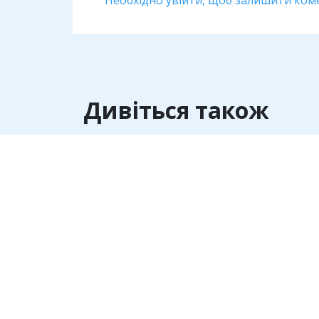
Дивіться також
Антикорупція
Адвокат Семен Ханін пояснив,