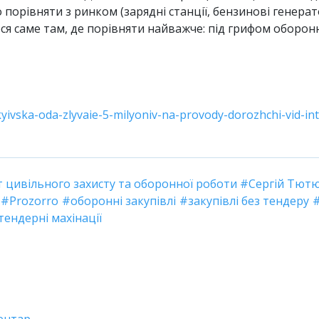
порівняти з ринком (зарядні станції, бензинові генерат
я саме там, де порівняти найважче: під грифом оборонно
kyivska-oda-zlyvaie-5-milyoniv-na-provody-dorozhchi-vid-i
 цивільного захисту та оборонної роботи
Сергій Тют
Prozorro
оборонні закупівлі
закупівлі без тендеру
тендерні махінації
ентар