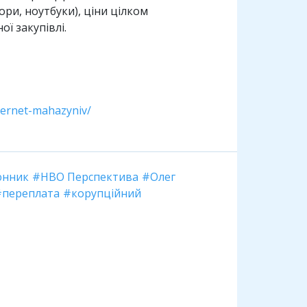
ори, ноутбуки), ціни цілком
ї закупівлі.
nternet-mahazyniv/
юнник
НВО Перспектива
Олег
переплата
корупційний