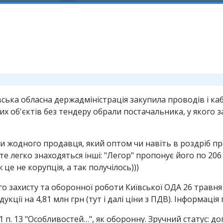
ська обласна держадміністрація закупила проводів і каб
них об'єктів без тендеру обрали постачальника, у якого
ти жодного продавця, який оптом чи навіть в роздріб 
те легко знаходяться інші: "Легор" пропонує його по 206 
це не корупція, а так получілось)))
го захисту та оборонної роботи Київської ОДА 26 травня
укції на 4,81 млн грн (тут і далі ціни з ПДВ). Інформація
1 п. 13 "Особливостей…", як оборонну. Зручний статус: д