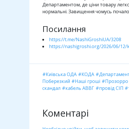
Департаментом, де ціни товару легко 
нормальні. Завищення чомусь почалос
Посилання
https://t.me/NashiGroshiUA/3208
https://nashigroshi.org/2026/06/12/
Київська ОДА
КОДА
Департамент
Поберезкий
Наші гроші
Прозорро
скандал
кабель АВВГ
провід СІП
Коментарі
Необхідно увійти, щоб залишити ком