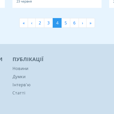
23 червня
«
‹
2
3
4
5
6
›
»
И
ПУБЛІКАЦІЇ
Новини
Думки
Інтерв'ю
Статті