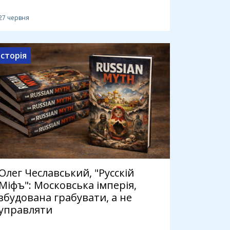
27 червня
Історія
Олег Чеславський, "Русскій
Міфъ": Московська імперія,
збудована грабувати, а не
управляти