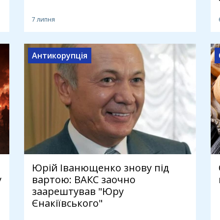
7 липня
Антикорупція
Юрій Іванющенко знову під
у
вартою: ВАКС заочно
заарештував "Юру
Єнакіївського"