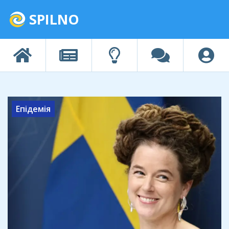
SPILNO
Епідемія