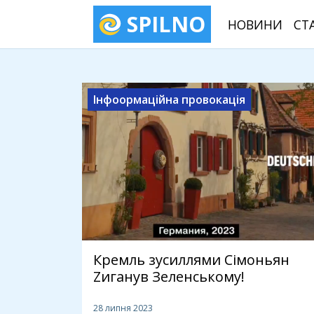
SPILNO
НОВИНИ
СТ
Інфоормаційна провокація
Кремль зусиллями Сімоньян
Zиганув Зеленському!
28 липня 2023