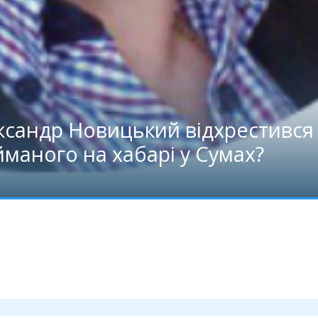
сандр Новицький відхрестився в
йманого на хабарі у Сумах?