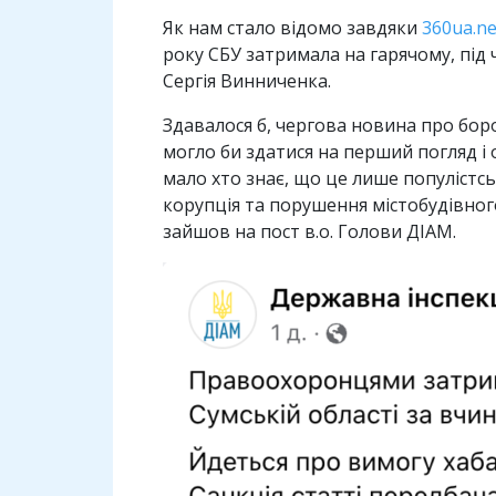
Як нам стало відомо завдяки
360ua.n
року СБУ затримала на гарячому, під 
Сергія Винниченка.
Здавалося б, чергова новина про бор
могло би здатися на перший погляд і 
мало хто знає, що це лише популістсь
корупція та порушення містобудівног
зайшов на пост в.о. Голови ДІАМ.