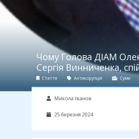
Чому Голова ДІАМ Олек
Сергія Винниченка, спі
Стаття
Антикорупція
Суми
Микола Іванов
25 березня 2024