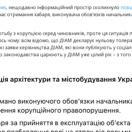
ews
, нещодавно інформаційний простір сколихнуло
пові
час отримання хабаря, виконувача обовʼязків начальник
отьбу з корупцією серед чиновників, проте ця ситуація 
ось чому: всім відомо, що ДІАМ декларує нульову толерант
кі заяви керівництва ДІАМ, які вони публікують у соці
о законодавства царюють у ДІАМ уже цілий рік – з тог