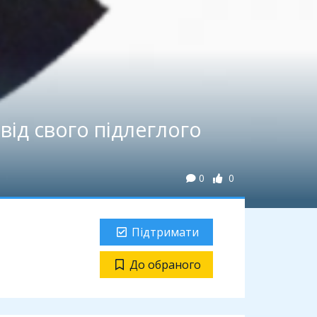
ід свого підлеглого
0
0
Підтримати
До обраного