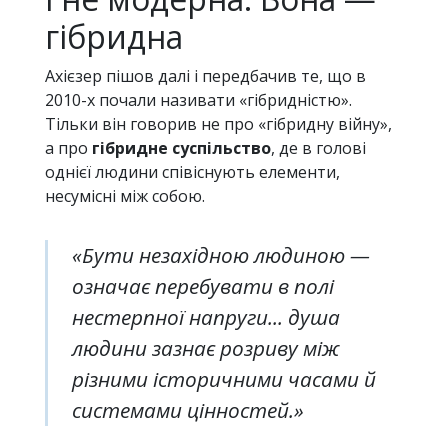
гібридна
Ахієзер пішов далі і передбачив те, що в
2010-х почали називати «гібридністю».
Тільки він говорив не про «гібридну війну»,
а про
гібридне суспільство
, де в голові
однієї людини співіснують елементи,
несумісні між собою.
«Бути незахідною людиною —
означає перебувати в полі
нестерпної напруги... душа
людини зазнає розриву між
різними історичними часами й
системами цінностей.»