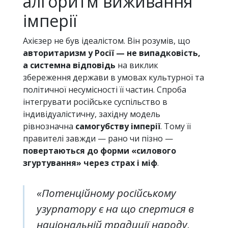
алгоритм виживання
імперії
Ахієзер не був ідеалістом. Він розумів, що
авторитаризм у Росії — не випадковість,
а системна відповідь
на виклик
збереження держави в умовах культурної та
політичної несумісності її частин. Спроба
інтегрувати російське суспільство в
індивідуалістичну, західну модель
рівнозначна
самогубству імперії
. Тому її
правителі завжди — рано чи пізно —
повертаються до форми «силового
згуртування» через страх і міф
.
«Потенційному російському
узурпатору є на що спертися в
національній традиції народу,