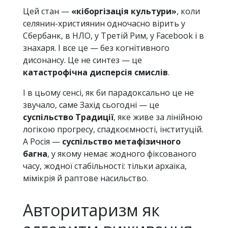
Цей стан —
«кіборгізація культури»
, коли
селянин-християнин одночасно вірить у
Сбербанк, в НЛО, у Третій Рим, у Facebook і в
знахаря. І все це — без когнітивного
дисонансу. Це не синтез — це
катастрофічна дисперсія смислів
.
І в цьому сенсі, як би парадоксально це не
звучало, саме Захід сьогодні — це
суспільство Традиції
, яке живе за лінійною
логікою прогресу, спадкоємності, інституцій.
А Росія —
суспільство метафізичного
багна
, у якому немає жодного фіксованого
часу, жодної стабільності: тільки архаїка,
мімікрія й раптове насильство.
Авторитаризм як