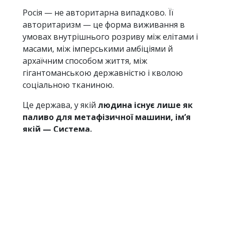
Росія — не авторитарна випадково. Її
авторитаризм — це форма виживання в
умовах внутрішнього розриву між елітами і
масами, між імперськими амбіціями й
архаїчним способом життя, між
гігантоманською державністю і кволою
соціальною тканиною.
Це держава, у якій
людина існує лише як
паливо для метафізичної машини, ім’я
якій — Система.
І саме тому будь-яка спроба
«демократизувати» Росію без руйнування її
імперської оболонки —
не просто наївна, а
злочинна й небезпечна ілюзія
. Бо, як
сказав один британський аналітик,
«не
можна реформувати концтабір — його
можна лише ліквідувати»
.