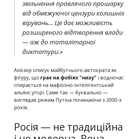
звільнення правлячого прошарку
від обмежуючої цензури колишніх
вірувань... Це дає можливість
розширеного відтворення влади
— аж до тоталітарної
диктатури.»
Ахієзер описує майбутнього автократа як
фігуру, що
грає на фобіях "низу"
і водночас
спирається на мафіозно-інтелігентський
альянс угорі. Саме так — буквально —
виглядав режим Путіна починаючи з 2000-х
років.
Росія — не традиційна
і не модерна. Вона —