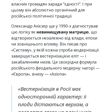
власних громадян заради "єдності". І при
цьому він абсолютно органічний для
російської політичної традиції.
Олександр Ахієзер ще у 1990-х діагностував
цю логіку як
невинищувану матрицю
, що
відтворюється незалежно від влади, епохи
чи зовнішнього впливу. Він писав про
«Систему», у якій кожна спроба модернізації
завершується вестернізацією еліт — і
закабаленням низів. Це своєрідна формула
російського феодального модерну: нагорі —
«Європа», внизу — «Азіопа».
«Вестернізація в Росії має
односторонній характер: її
плоди дістаються верхам, а
розплата лягає на плечі низів,