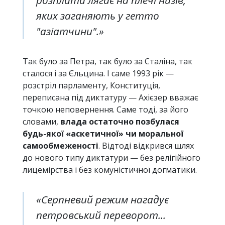
яких заганяють у гетто
"азіатчини".»
Так було за Петра, так було за Сталіна, так
сталося і за Єльцина. І саме 1993 рік —
розстріл парламенту, Конституція,
переписана під диктатуру — Ахієзер вважає
точкою неповернення. Саме тоді, за його
словами,
влада остаточно позбулася
будь-якої «аскетичної» чи моральної
самообмеженості
. Відтоді відкрився шлях
до нового типу диктатури — без релігійного
лицемірства і без комуністичної догматики.
«Серпневий режим нагадує
петровський переворот...