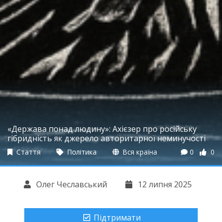
«Держава понад людину»: Ахієзер про російську
гібридність як джерело авторитарної неминучості
Стаття
Політика
Вся країна
0
0
Олег Чеславський
12 липня 2025
Підтримати