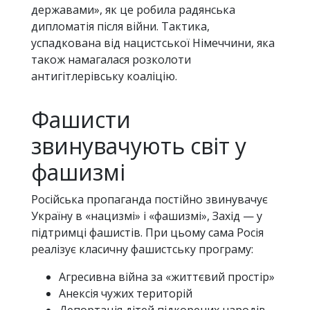
державами», як це робила радянська
дипломатія після війни. Тактика,
успадкована від нацистської Німеччини, яка
також намагалася розколоти
антигітлерівську коаліцію.
Фашисти
звинувачують світ у
фашизмі
Російська пропаганда постійно звинувачує
Україну в «нацизмі» і «фашизмі», Захід — у
підтримці фашистів. При цьому сама Росія
реалізує класичну фашистську програму:
Агресивна війна за «життєвий простір»
Анексія чужих територій
Депортація дітей підкорених народів