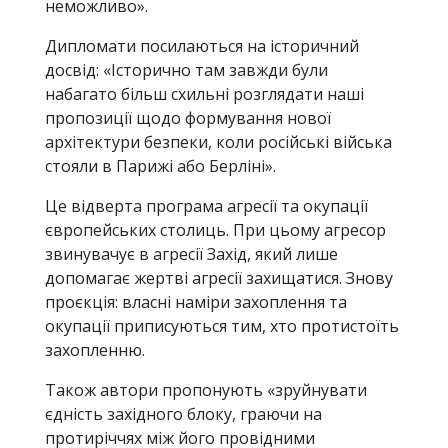
неможливо».
Дипломати посилаються на історичний
досвід: «Історично там завжди були
набагато більш схильні розглядати наші
пропозиції щодо формування нової
архітектури безпеки, коли російські війська
стояли в Парижі або Берліні».
Це відверта програма агресії та окупації
європейських столиць. При цьому агресор
звинувачує в агресії Захід, який лише
допомагає жертві агресії захищатися. Знову
проєкція: власні наміри захоплення та
окупації приписуються тим, хто протистоїть
захопленню.
Також автори пропонують «зруйнувати
єдність західного блоку, граючи на
протиріччях між його провідними