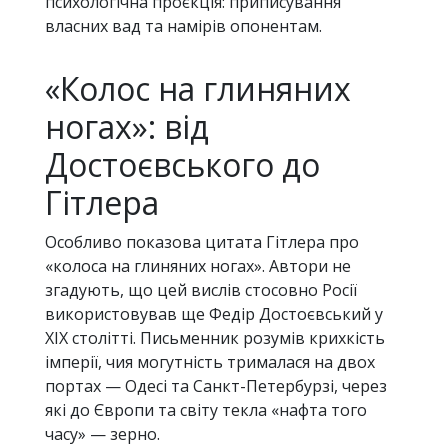
психологічна проєкція: приписування
власних вад та намірів опонентам.
«Колос на глиняних
ногах»: від
Достоєвського до
Гітлера
Особливо показова цитата Гітлера про
«колоса на глиняних ногах». Автори не
згадують, що цей вислів стосовно Росії
використовував ще Федір Достоєвський у
XIX столітті. Письменник розумів крихкість
імперії, чия могутність трималася на двох
портах — Одесі та Санкт-Петербурзі, через
які до Європи та світу текла «нафта того
часу» — зерно.