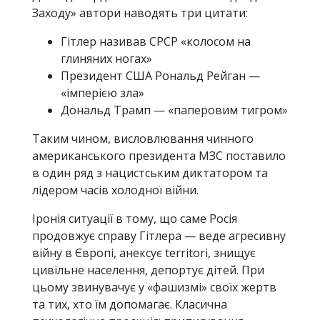
Заходу» автори наводять три цитати:
Гітлер називав СРСР «колосом на
глиняних ногах»
Президент США Рональд Рейган —
«імперією зла»
Дональд Трамп — «паперовим тигром»
Таким чином, висловлювання чинного
американського президента МЗС поставило
в один ряд з нацистським диктатором та
лідером часів холодної війни.
Іронія ситуації в тому, що саме Росія
продовжує справу Гітлера — веде агресивну
війну в Європі, анексує territori, знищує
цивільне населення, депортує дітей. При
цьому звинувачує у «фашизмі» своїх жертв
та тих, хто їм допомагає. Класична