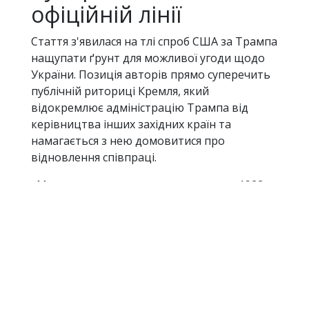
офіційній лінії
Стаття з'явилася на тлі спроб США за Трампа
нащупати ґрунт для можливої угоди щодо
України. Позиція авторів прямо суперечить
публічній риториці Кремля, який
відокремлює адміністрацію Трампа від
керівництва інших західних країн та
намагається з нею домовитися про
відновлення співпраці.
«Международная жизнь» видається з 1922
року, її раду очолює глава МЗС Сергій
Лавров. Дмитро Демурін регулярно
публікується в журналі — в останні роки він
писав про «переписування історії» Заходом,
«екзистенційний характер» війни в Україні
та «історичний ревізіонізм».