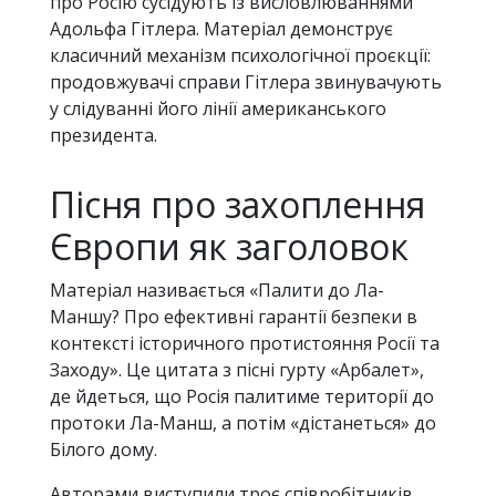
про Росію сусідують із висловлюваннями
Адольфа Гітлера. Матеріал демонструє
класичний механізм психологічної проєкції:
продовжувачі справи Гітлера звинувачують
у слідуванні його лінії американського
президента.
Пісня про захоплення
Європи як заголовок
Матеріал називається «Палити до Ла-
Маншу? Про ефективні гарантії безпеки в
контексті історичного протистояння Росії та
Заходу». Це цитата з пісні гурту «Арбалет»,
де йдеться, що Росія палитиме території до
протоки Ла-Манш, а потім «дістанеться» до
Білого дому.
Авторами виступили троє співробітників