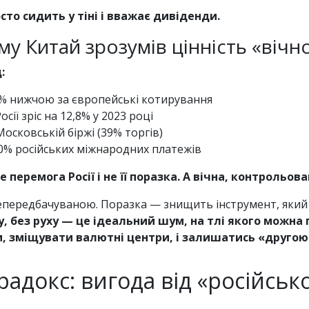
росто сидить у тіні і вважає дивіденди.
му Китай зрозумів цінність «вічно
:
40% нижчою за європейські котирування
сії зріс на 12,8% у 2023 році
сковській біржі (39% торгів)
0% російських міжнародних платежів
перемога Росії і не її поразка. А вічна, контрольова
 непередбачуваною. Поразка — знищить інструмент, який
ру, без руху — це ідеальний шум, на тлі якого можна
зміщувати валютні центри, і залишатись «другою
докс: вигода від «російсько