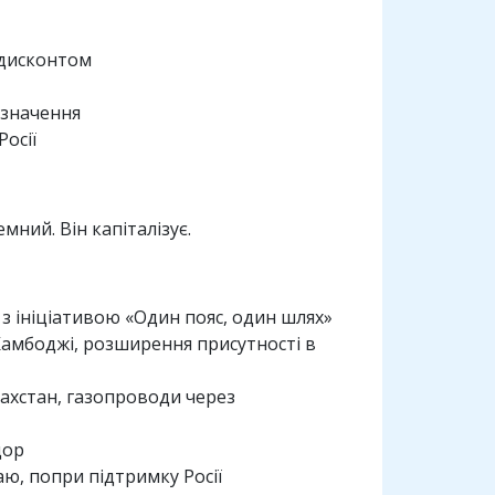
м дисконтом
изначення
осії
ний. Він капіталізує.
 ініціативою «Один пояс, один шлях»
Камбоджі, розширення присутності в
захстан, газопроводи через
дор
ю, попри підтримку Росії