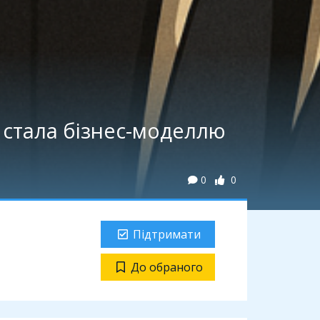
» стала бізнес-моделлю
0
0
Підтримати
До обраного