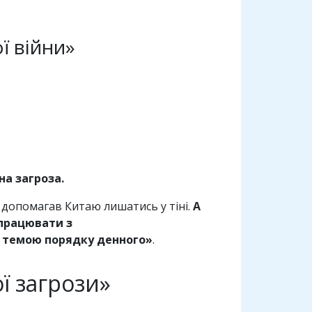
ї війни»
на загроза.
 допомагав Китаю лишатись у тіні.
А
 працювати з
 темою порядку денного»
.
ї загрози»