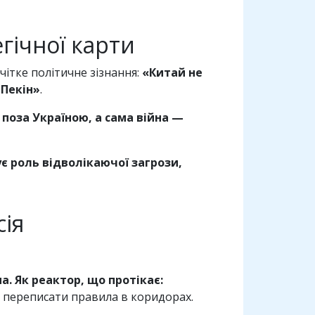
гічної карти
чітке політичне зізнання:
«Китай не
 Пекін»
.
 поза Україною, а сама війна —
ує роль відволікаючої загрози,
сія
а. Як реактор, що протікає:
ає переписати правила в коридорах.