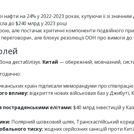
ї нафти на 24% у 2022-2023 роках, купуючи її зі значни
сла до $240 млрд у 2023 році
зброю, але постачає критичні компоненти подвійного пр
 переговори», але блокує резолюції ООН про вимоги до Р
олей
Вона дестабілізує.
Китай
— обережний, мовчазний, систем
етодично:
иканських країн підписали меморандуми про співпрацю з
го впливу:
відкриття нових військових баз у Джибуті, 
з пострадянськими елітами:
$40 млрд інвестицій у Ка
ики:
Полярний шовковий шлях, Транскаспійський кори
обального тиску:
жодних серйозних санкцій проти Кита