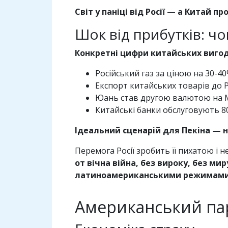
Світ у паніці від Росії — а Китай п
Шок від прибутків: чо
Конкретні цифри китайських вигод
Російський газ за ціною на 30-
Експорт китайських товарів до Ро
Юань став другою валютою на Мо
Китайські банки обслуговують 8
Ідеальний сценарій для Пекіна — не 
Перемога Росії зробить її пихатою і
от вічна війна, без вироку, без ми
латиноамериканськими режимами, 
Американський пара