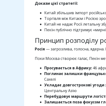
Докази цієї стратегії:
Китай збільшив імпорт російсько
Торгівля між Китаєм і Росією зро
Китай не надає Росії летальну 
Пекін публічно підтримує «мирні
Принцип розподілу р
Росія
— загрозлива, голосна, ядерна. 
Поки Москва створює галас, Пекін м
Просувається в Африку:
46 афр
Поглинає залишки французько
Сахелі
Укладає довгострокові угоди 
Центральну Азію
Перебудовує маршрути логіст
Залишається поза фокусом гл