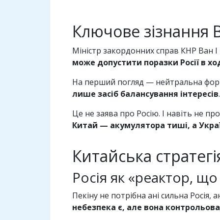
Ключове зізнання В
Міністр закордонних справ КНР Ван І п
може допустити поразки Росії в хо
На перший погляд — нейтральна фор
лише засіб балансування інтересів
.
Це не заява про Росію. І навіть не пр
Китай — акумулятора тиші, а Украї
Китайська стратегія
Росія як «реактор, що
Пекіну не потрібна ані сильна Росія, 
небезпека є, але вона контрольов