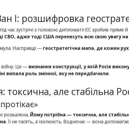
ан І: розшифровка геострате
ід час зустрічі з головою дипломатії ЄС зробив пряме й 
ді СВО, адже тоді США перенесуть всю свою увагу на
мула. Насправді —
геостратегічна мапа, де кожен рух
о війну. Це —
визнання конструкції, у якій Росія викон
ні випала роль змінної, яку не передбачили
.
: токсична, але стабільна Ро
 протікає»
ані розвалена.
Йому потрібна — токсична, але стабільн
ана
. Її не гасять, а ізолюють. Водночас — вона допомаг