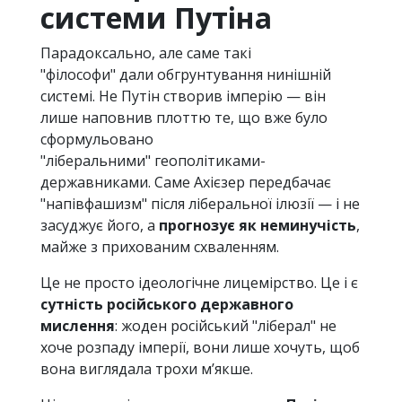
системи Путіна
Парадоксально, але саме такі
"філософи" дали обгрунтування нинішній
системі. Не Путін створив імперію — він
лише наповнив плоттю те, що вже було
сформульовано
"ліберальними" геополітиками-
державниками. Саме Ахієзер передбачає
"напівфашизм" після ліберальної ілюзії — і не
засуджує його, а
прогнозує як неминучість
,
майже з прихованим схваленням.
Це
не просто ідеологічне лицемірство. Це і є
сутність російського державного
мислення
: жоден російський "ліберал" не
хоче розпаду імперії, вони лише хочуть, щоб
вона виглядала трохи м’якше.