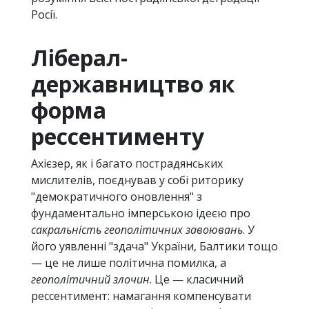
Росії.
Ліберал-
державництво як
форма
рессентименту
Ахієзер, як і багато пострадянських
мислителів, поєднував у собі риторику
"демократичного оновлення" з
фундаментально імперською ідеєю про
сакральність геополітичних завоювань
. У
його уявленні "здача" України, Балтики тощо
— це не лише політична помилка, а
геополітичний злочин
. Це — класичний
рессентимент: намагання компенсувати