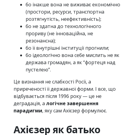
бо інакше вона не виживає економічно
(простори, ресурси, транспортна
розтягнутість, неефективність);
бо не здатна до технологічного
прориву (не інноваційна, не
резонансна);
бо її внутрішні інституції прогнили;
бо ідеологічно вона себе мислить не як
держава громадян, а як “фортеця над
пустелею”.
Це визнання не слабкості Росії, а
приреченості її державної форми. І все, що
відбувається після 1996 року — це не
деградація, а
логічне завершення
парадигми
, яку сам Ахієзер формулює.
Ахієзер як батько