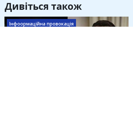
Дивіться також
Інфоормаційна провокація
Юлія Мендель оприлюднила звіти ОП,
де анонімні ТГ-канали писали під
копірку з експертами
3 серпня