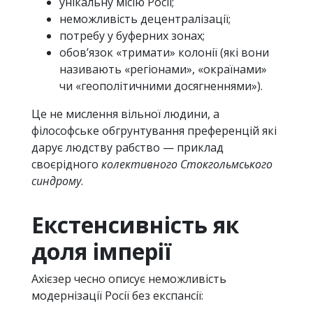
унікальну місію Росії;
неможливість децентралізації;
потребу у буферних зонах;
обов’язок «тримати» колонії (які вони
називають «регіонами», «окраїнами»
чи «геополітичними досягненнями»).
Це не мислення вільної людини, а
філософське обгрунтування преференцій які
дарує людству рабство — приклад
своєрідного
колективного Стокгольмського
синдрому
.
Екстенсивність як
доля імперії
Ахієзер чесно описує неможливість
модернізації Росії без експансії: