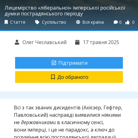
Лицемірство «ліберальної» імперської російської
думки пострадянського періоду
Стаття
Суспільство
Вся країна
0
0
Олег Чеславський
17 травня 2025
Підтримати
До обраного
Всі з так званих дисидентів (Ахієзер, Гефтер,
Павловський) насправді виявилися ніякими
не
державниками
в класичному сенсі,
вони імперці, і це не парадокс, а ключ до
розуміння всієї пострадянської деградації