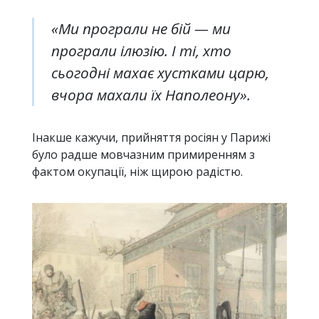
«Ми програли не бій — ми
програли ілюзію. І ті, хто
сьогодні махає хустками царю,
вчора махали їх Наполеону».
Інакше кажучи, прийняття росіян у Парижі
було радше мовчазним примиренням з
фактом окупації, ніж щирою радістю.