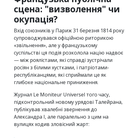
сцена: "визволення" чи
окупація?
Вхід союзників у Париж 31 березня 1814 року
супроводжувався офіційною риторикою
«звільнення», але у французькому
суспільстві ця подія розколола націю надвоє
— між роялістами, які справді зустрічали
росіян з білими хустками, і патріотами-
республіканцями, які сприймали це як
глибоке національне приниження.
Журнал Le Moniteur Universel того часу,
підконтрольний новому урядові Талейрана,
публікував хвалебні звернення до
Александра I, але паралельно з цим на
вулицях ходив зловісний жарт: