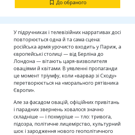
До обраного
У підручниках і телевізійних нарративах досі
повторюється одна й та сама сцена:
російська армія урочисто входить у Париж, а
європейські столиці — від Берліна до
Лондона — вітають царя-визволителя
оваціями й квітами. В уявленні пропаганди
це момент тріумфу, коли «варвар зі Сходу»
перетворюється на «морального рятівника
Європи».
Але за фасадом овацій, офіційних привітань
і парадних звернень ховалося значно
складніше — і похмуріше — тло: тривога,
підозра, політичне лицемірство, культурний
шок і зародження нового геополітичного