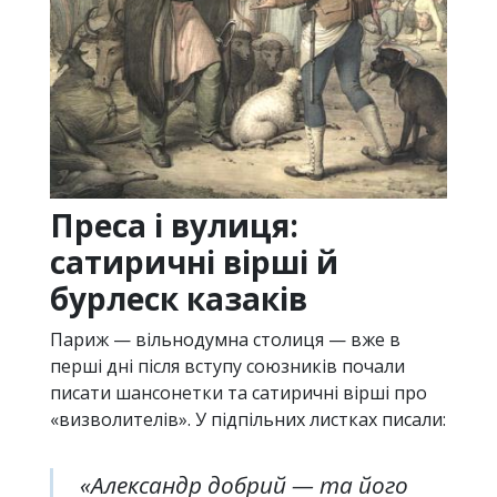
Преса і вулиця:
сатиричні вірші й
бурлеск казаків
Париж — вільнодумна столиця — вже в
перші дні після вступу союзників почали
писати шансонетки та сатиричні вірші про
«визволителів». У підпільних листках писали:
«Александр добрий — та його