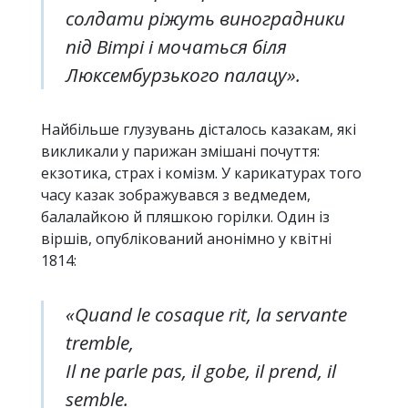
солдати ріжуть виноградники
під Вітрі і мочаться біля
Люксембурзького палацу».
Найбільше глузувань дісталось казакам, які
викликали у парижан змішані почуття:
екзотика, страх і комізм. У карикатурах того
часу казак зображувався з ведмедем,
балалайкою й пляшкою горілки. Один із
віршів, опублікований анонімно у квітні
1814:
«Quand le cosaque rit, la servante
tremble,
Il ne parle pas, il gobe, il prend, il
semble.