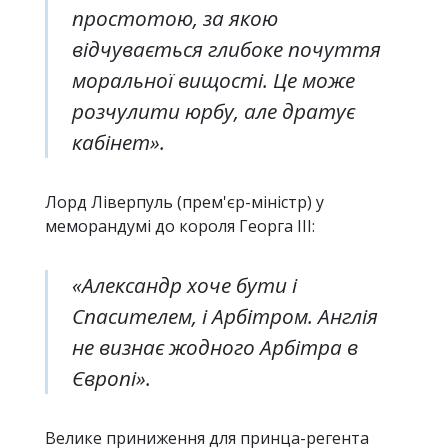
простотою, за якою
відчувається глибоке почуття
моральної вищості. Це може
розчулити юрбу, але дратує
кабінет».
Лорд Ліверпуль (прем'єр-міністр) у
меморандумі до короля Георга III:
«Александр хоче бути і
Спасителем, і Арбітром. Англія
не визнає жодного Арбітра в
Європі».
Велике приниження для принца-регента