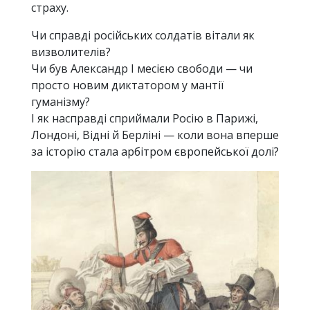
страху.
Чи справді російських солдатів вітали як
визволителів?
Чи був Александр I месією свободи — чи
просто новим диктатором у мантії
гуманізму?
І як насправді сприймали Росію в Парижі,
Лондоні, Відні й Берліні — коли вона вперше
за історію стала арбітром європейської долі?