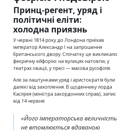
Принц-регент, уряд і
політичні еліти:
холодна приязнь
У червні 1814 року до Лондона приїхав
імператор Александр I на запрошення
британського двору. Спочатку це викликало
феєричну ейфорію: на вулицях натовпи, у
театрах овації, у пресі — масова русофілія.
Але за лаштунками уряд і аристократія були
далекі від захоплення. В щоденнику лорда
Каслрея (міністра закордонних справ), запис
від 14 червня:
«Його імператорська величність
не втомлюється вдаваною