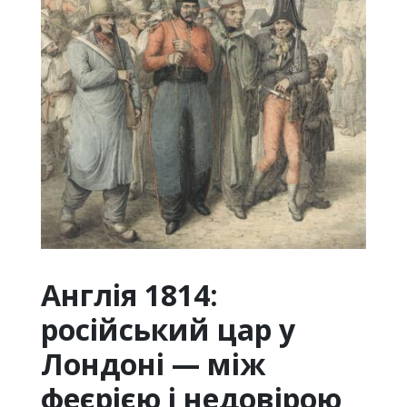
Англія 1814:
російський цар у
Лондоні — між
феєрією і недовірою