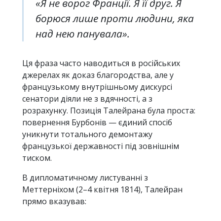
«Я не ворог Франції. Я її друг. Я
борюся лише проти людини, яка
над нею панувала».
Ця фраза часто наводиться в російських
джерелах як доказ благородства, але у
французькому внутрішньому дискурсі
сенатори діяли не з вдячності, а з
розрахунку. Позиція Талейрана була проста:
повернення Бурбонів — єдиний спосіб
уникнути тотального демонтажу
французької державності під зовнішнім
тиском.
В дипломатичному листуванні з
Меттерніхом (2–4 квітня 1814), Талейран
прямо вказував: