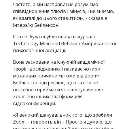
частого, а ми насправді не розуміємо
співвідношення плюсів і мінусів, і не знаємо,
як взагалі до цього ставитися», - сказав в
інтерв'ю Бейленсон.
Стаття була опублікована в журналі
Technology Mind and Behavior Американської
психологічної асоціації.
Вона заснована на існуючій академічної
теорії і дослідженнях і називає чотири
можливих причини «втоми від Zoom».
Бейленсон підкреслює, що статтю не
потрібно сприймати як «звинувачення»
Zoom або інших платформ для
відеоконференцій.
«Я великий шанувальник того, що зробили
Zoom, - говорить він. - Просто я думаю, що
оптимальної організаційної стратегією було