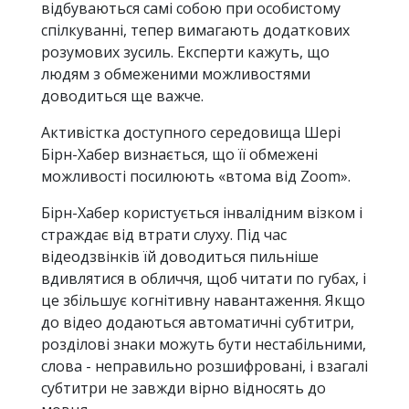
відбуваються самі собою при особистому
спілкуванні, тепер вимагають додаткових
розумових зусиль. Експерти кажуть, що
людям з обмеженими можливостями
доводиться ще важче.
Активістка доступного середовища Шері
Бірн-Хабер визнається, що її обмежені
можливості посилюють «втома від Zoom».
Бірн-Хабер користується інвалідним візком і
страждає від втрати слуху. Під час
відеодзвінків їй доводиться пильніше
вдивлятися в обличчя, щоб читати по губах, і
це збільшує когнітивну навантаження. Якщо
до відео додаються автоматичні субтитри,
розділові знаки можуть бути нестабільними,
слова - неправильно розшифровані, і взагалі
субтитри не завжди вірно відносять до