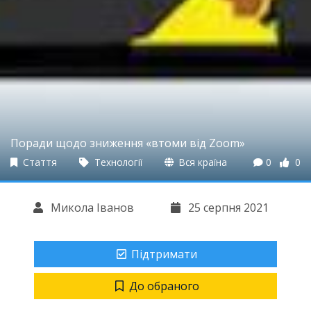
Поради щодо зниження «втоми від Zoom»
Стаття
Технології
Вся країна
0
0
Микола Іванов
25 серпня 2021
Підтримати
До обраного