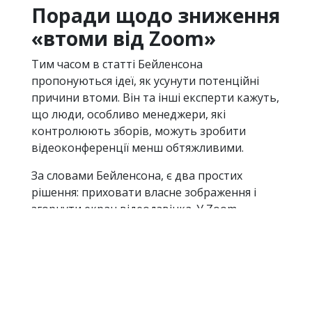
Поради щодо зниження
«втоми від Zoom»
Тим часом в статті Бейленсона
пропонуються ідеї, як усунути потенційні
причини втоми. Він та інші експерти кажуть,
що люди, особливо менеджери, які
контролюють зборів, можуть зробити
відеоконференції менш обтяжливими.
За словами Бейленсона, є два простих
рішення: приховати власне зображення і
згорнути екран відеодзвінка. У Zoom,
наприклад, ви можете натиснути правою
кнопкою миші по відео і вибрати опцію
«Приховати себе». Це не завадить іншим
учасникам зборів бачити вас.
Організатори зустрічей також повинні