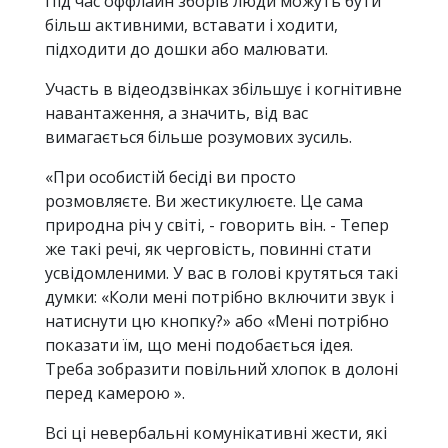
Під час оффлайн зборів люди можуть бути
більш активними, вставати і ходити,
підходити до дошки або малювати.
Участь в відеодзвінках збільшує і когнітивне
навантаження, а значить, від вас
вимагається більше розумових зусиль.
«При особистій бесіді ви просто
розмовляєте. Ви жестикулюєте. Це сама
природна річ у світі, - говорить він. - Тепер
же такі речі, як черговість, повинні стати
усвідомленими. У вас в голові крутяться такі
думки: «Коли мені потрібно включити звук і
натиснути цю кнопку?» або «Мені потрібно
показати їм, що мені подобається ідея.
Треба зобразити повільний хлопок в долоні
перед камерою ».
Всі ці невербальні комунікативні жести, які