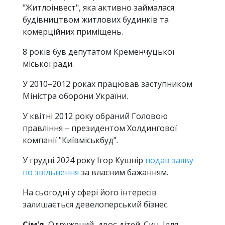
"Житлоінвест", яка активно займалася
будівництвом житлових будинків та
комерційних приміщень.
8 років був депутатом Кременчуцької
міської ради.
У 2010–2012 роках працював заступником
Міністра оборони України.
У квітні 2012 року обраний Головою
правління – президентом Холдингової
компанії "Київміськбуд".
У грудні 2024 року Ігор Кушнір
подав заяву
по звільнення
за власним бажанням.
На сьогодні у сфері його інтересів
залишається девелоперський бізнес.
Сім'я.
Одружений, двоє дітей. Син, Ілля