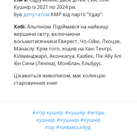
Кушнір із 2021 по 2024 рік
був
депутатом
КМР від партії "Удар".
Хобі.
Альпінізм. Підіймався на найвищі
вершини світу, включаючи
восьмитисячники Еверест, Чо-Ойю, Лхоцзе,
Манаслу. Крім того, ходив на Хан-Тенгрі,
Кіліманджаро, Аконкагуа, Казбек, Пік Абу Алі
ібн Сини (Леніна), Монблан, Ельбрус.
Цікавиться живописом, має колекцію
старовинних книг.
ігор кушнір
кушнір
игорь
кушнир
кушнир
кушнір
ігор
київміськбуд