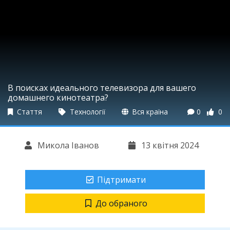
В поисках идеального телевизора для вашего
домашнего кинотеатра?
Стаття
Технології
Вся країна
0
0
Микола Іванов
13 квітня 2024
Підтримати
До обраного