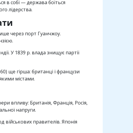
ся в собi — держава боїться
ого лiдерства.
ати
лише через порт Гуанчжоу.
нзiєю.
iї. У 1839 р. влада знищує партiї
860) ще гiрша: британцi i французи
якими мiстами.
и впливу: Британiя, Францiя, Росiя,
альної напруги.
од вiйськових правителiв. Японiя