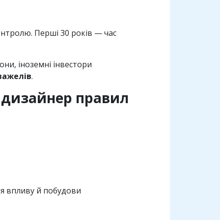
онтролю. Першi 30 рокiв — час
зони, iноземнi iнвестори
важелiв
.
й дизайнер правил
ня впливу й побудови