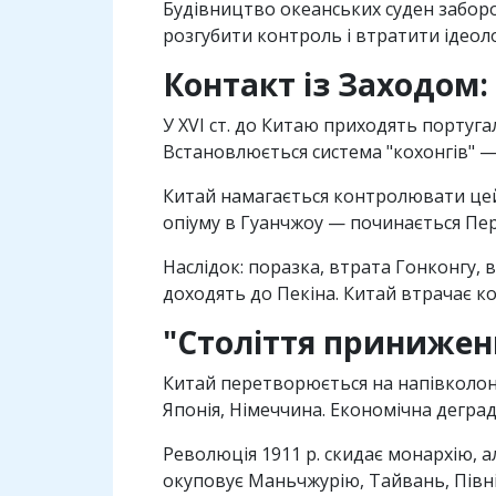
Будiвництво океанських суден заборо
розгубити контроль i втратити iдеоло
Контакт iз Заходом:
У XVI ст. до Китаю приходять португа
Встановлюється система "кохонгiв" 
Китай намагається контролювати цей о
опiуму в Гуанчжоу — починається Пер
Наслiдок: поразка, втрата Гонконгу, в
доходять до Пекiна. Китай втрачає к
"Столiття приниженн
Китай перетворюється на напiвколонi
Японiя, Нiмеччина. Економiчна деграда
Революцiя 1911 р. скидає монархiю, а
окуповує Маньчжурiю, Тайвань, Пiвн