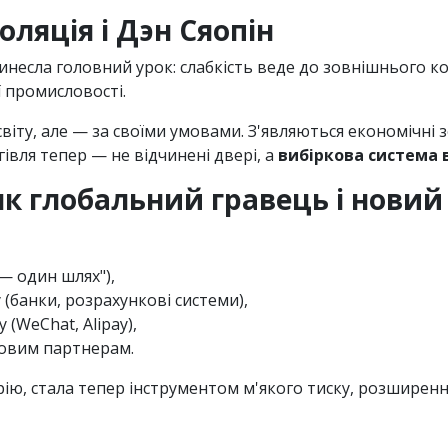
оляцiя i Дэн Сяопiн
винесла головний урок: слабкiсть веде до зовнiшнього к
iї промисловостi.
свiту, але — за своїми умовами. З'являються економiчнi 
iвля тепер — не вiдчиненi дверi, а
вибiркова система 
 як глобальний гравець i нови
 — один шлях"),
 (банки, розрахунковi системи),
(WeChat, Alipay),
говим партнерам.
ерiю, стала тепер iнструментом м'якого тиску, розширен