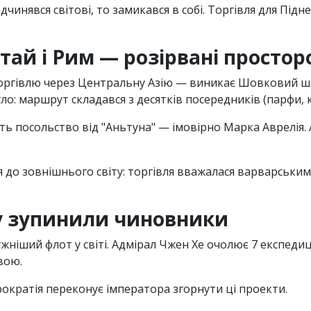
чинявся свiтовi, то замикався в собi. Торгiвля для Пiдне
тай i Рим — розiрванi просто
ає торгiвлю через Центральну Азiю — виникає Шовковий ш
ло: маршрут складався з десяткiв посередникiв (парфи, к
ують посольство вiд "Аньтуна" — iмовiрно Марка Аврелiя.
я до зовнiшнього свiту: торгiвля вважалася варварськи
ку зупинили чиновники
жнiший флот у свiтi. Адмiрал Чжен Хе очолює 7 експедицiй
вою.
рократiя переконує iмператора згорнути цi проекти.