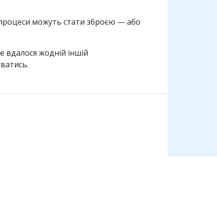
нi процеси можуть стати зброєю — або
не вдалося жоднiй iншiй
уватись.