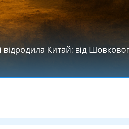
 i вiдродила Китай: вiд Шовково