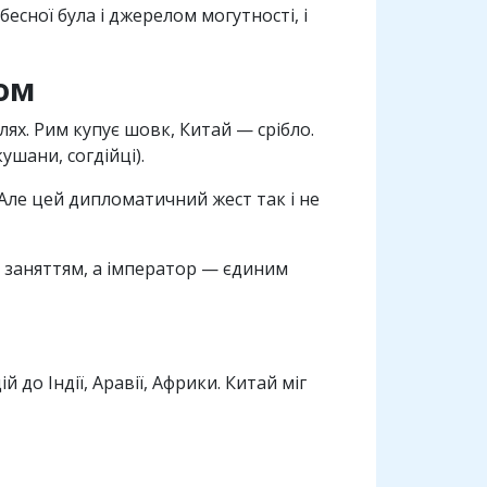
бесної була i джерелом могутностi, i
ром
лях. Рим купує шовк, Китай — срiбло.
ушани, согдiйцi).
 Але цей дипломатичний жест так i не
м заняттям, а iмператор — єдиним
 до Iндiї, Аравiї, Африки. Китай мiг