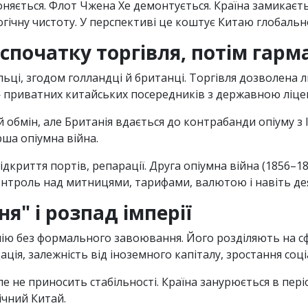
няється. Флот Чжена Хе демонтується. Країна замикаєть
гiчну чистоту. У перспективi це коштує Китаю глобальн
 спочатку торгiвля, потiм гарм
льцi, згодом голландцi й британцi. Торгiвля дозволена 
— приватних китайських посередникiв з державною лiце
бмiн, але Британiя вдається до контрабанди опiуму з Iнд
ша опiумна вiйна.
iдкриття портiв, репарацiї. Друга опiумна вiйна (1856–1
онтроль над митницями, тарифами, валютою i навiть де
я" i розпад iмперiї
ю без формального завоювання. Його роздiляють на сфер
цiя, залежнiсть вiд iноземного капiталу, зростання соцi
ле не приносить стабiльностi. Країна занурюється в перi
iчний Китай.