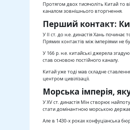
Протягом двох тисячолiть Китай то вiд
каналом зовнiшнього вторгнення.
Перший контакт: Ки
У II ст. до н.е. династiя Хань почин
Прямих контактiв мiж iмперiями не бу
У 166 р. н.е. китайськi джерела згад
став основою постiйного каналу.
Китай уже тодi мав складне ставленн
центром цивiлiзацiї.
Морська iмперiя, я
У XV ст. династiя Мiн створює найпоту
стати домiнантною морською держа
Але в 1430-х роках конфуцiанська бю