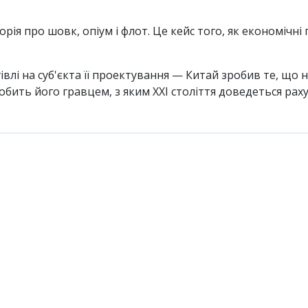
орiя про шовк, опiум i флот. Це кейс того, як економiч
влi на суб'єкта її проектування — Китай зробив те, що 
робить його гравцем, з яким XXI столiття доведеться рах
ентар