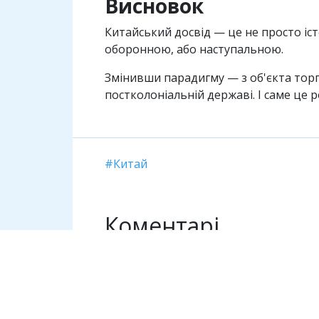
Висновок
Китайський досвiд — це не просто iст
оборонною, або наступальною.
Змiнивши парадигму — з об'єкта торгi
постколонiальнiй державi. I саме це 
Китай
Коментарі
Необхідно увійти, щоб залишити ком