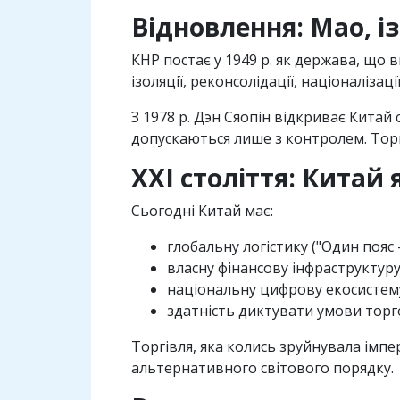
Вiдновлення: Мао, iз
КНР постає у 1949 р. як держава, що 
iзоляцiї, реконсолiдацiї, нацiоналiзац
З 1978 р. Дэн Сяопiн вiдкриває Китай 
допускаються лише з контролем. Торг
XXI столiття: Китай
Сьогоднi Китай має:
глобальну логiстику ("Один пояс
власну фiнансову iнфраструктуру
нацiональну цифрову екосистему 
здатнiсть диктувати умови тор
Торгiвля, яка колись зруйнувала iмп
альтернативного свiтового порядку.