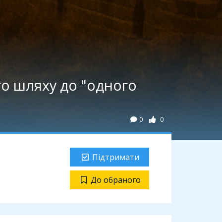
го шляху до "одного
0
0
Підтримати
До обраного