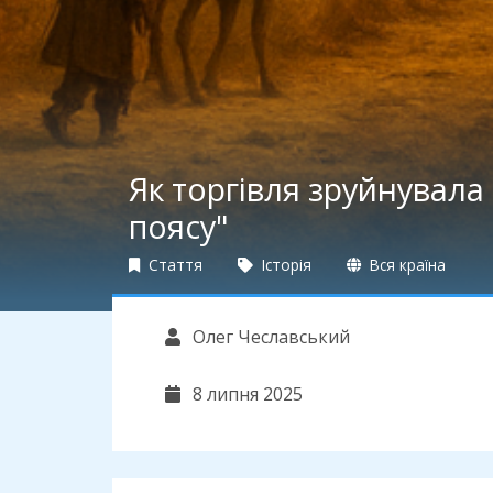
Як торгiвля зруйнувала
поясу"
Стаття
Історія
Вся країна
Олег Чеславський
8 липня 2025