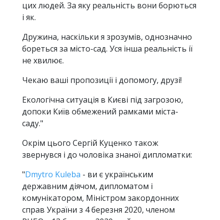
цих людей. За яку реальність вони борються
і як.
Дружина, наскільки я зрозумів, однозначно
бореться за місто-сад. Уся інша реальність ії
не хвилює.
Чекаю ваші пропозиції і допомогу, друзі!
Екологічна ситуація в Києві під загрозою,
допоки Київ обмежений рамками міста-
саду."
Окрім цього Сергій Куценко також
звернувся і до чоловіка знаної дипломатки:
"
Dmytro Kuleba
- ви є українським
державним діячом, дипломатом і
комунікатором, Міністром закордонних
справ України з 4 березня 2020, членом