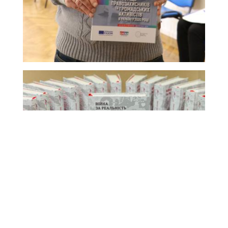
пороги які ми здолаємо
налагодження