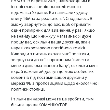
РНБО з 13 березня 2020, наймолодшим в
історії глава зовнішньополітичного
відомства України. Ви написали чудову
книгу "Війна за реальність". Сподіваюсь Я
зможу звернутись до вас, щоб отримати
один примірник для вивчення, у разі, якщо
не знайду цю книжку у магазинах. Я дуже
прошу вас, оскільки ваша дружина, яка є
наразі секретаркою постійною комісії
Київради з питань екологічної політики,
звернуться до неї з проханням "вивести
мене з дипломатичного бану", оскільки мені
вкрай важливий доступ до моїх особистих
коментів під постами вашої дружини у
мережі ФБ з пропозиціями щодо екологічної
політики столиці.
І тільки ви наразі можете це зробити, тим
більше що ви КОМУНІКАТОР.