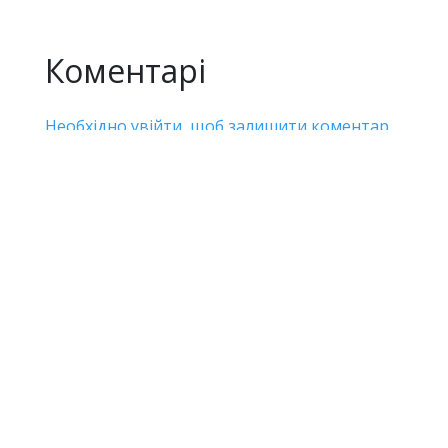
Коментарі
Необхідно увійти, щоб залишити коментар
Дивіться також
Інфоормаційна провокація