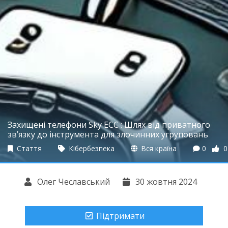
Захищені телефони Sky ECC : Шлях від приватного
зв’язку до інструмента для злочинних угруповань
Стаття
Кібербезпека
Вся країна
0
0
Олег Чеславський
30 жовтня 2024
Підтримати