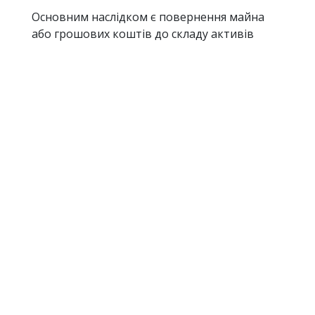
Основним наслідком є повернення майна
або грошових коштів до складу активів
боржника. Після цього відповідне майно
включається до ліквідаційної маси та
використовується для погашення вимог
кредиторів у порядку, встановленому
Кодексом України з процедур банкрутства.
Якщо повернення майна в натурі є
неможливим, суд може застосувати
механізми відшкодування його вартості.
Крім того, визнання правочину недійсним
може впливати на права інших осіб, які
набули майно. У таких випадках суд оцінює
добросовісність набувачів та обставини
придбання відповідного майна.
Важливою особливістю є те, що
оспорювання фраудаторних правочинів