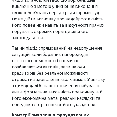
Якщо встановлюється, що боржник діяв
виключно з метою уникнення виконання
своїх зобов’язань перед кредиторами, суд
може дійти висновку про недобросовісність
його поведінки навіть за відсутності прямих
порушень окремих норм цивільного
законодавства.
Такий підхід спрямований на недопущення
ситуацій, коли боржник напередодні
неплатоспроможності навмисно
позбавляється активів, залишаючи
кредиторів без реальної можливості
отримати задоволення своїх вимог. У зв’язку
з цим дедалі більшого значення набуває не
лише формальна законність правочину, а й
його економічна мета, реальні наслідки та
поведінка сторін під час його укладення.
Критерії виявлення фраудаторних