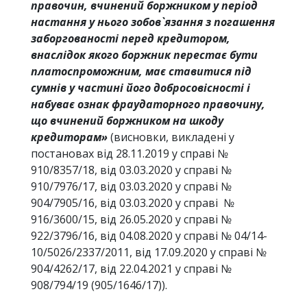
правочин, вчинений боржником у період
настання у нього зобов`язання з погашення
заборгованості перед кредитором,
внаслідок якого боржник перестає бути
платоспроможним, має ставитися під
сумнів у частині його добросовісності і
набуває ознак фраудаторного правочину,
що вчинений боржником на шкоду
кредиторам»
(висновки, викладені у
постановах від 28.11.2019 у справі №
910/8357/18, від 03.03.2020 у справі №
910/7976/17, від 03.03.2020 у справі №
904/7905/16, від 03.03.2020 у справі №
916/3600/15, від 26.05.2020 у справі №
922/3796/16, від 04.08.2020 у справі № 04/14-
10/5026/2337/2011, від 17.09.2020 у справі №
904/4262/17, від 22.04.2021 у справі №
908/794/19 (905/1646/17)).