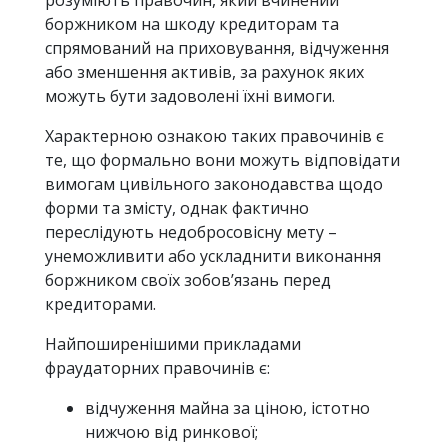
розуміють правочин, який вчинений
боржником на шкоду кредиторам та
спрямований на приховування, відчуження
або зменшення активів, за рахунок яких
можуть бути задоволені їхні вимоги.
Характерною ознакою таких правочинів є
те, що формально вони можуть відповідати
вимогам цивільного законодавства щодо
форми та змісту, однак фактично
переслідують недобросовісну мету –
унеможливити або ускладнити виконання
боржником своїх зобов’язань перед
кредиторами.
Найпоширенішими прикладами
фраудаторних правочинів є:
відчуження майна за ціною, істотно
нижчою від ринкової;