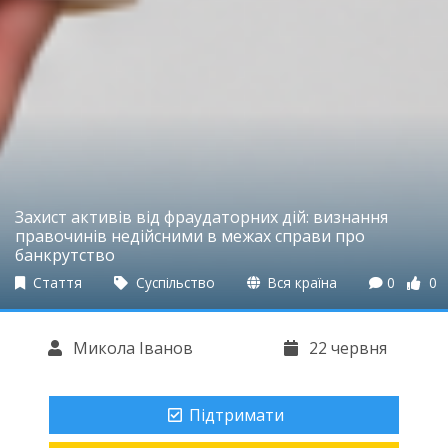
Захист активів від фраудаторних дій: визнання
правочинів недійсними в межах справи про
банкрутство
Стаття
Суспільство
Вся країна
0
0
Микола Іванов
22 червня
Підтримати