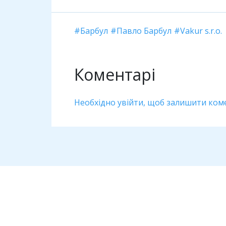
Барбул
Павло Барбул
Vakur s.r.o.
Коментарі
Необхідно увійти, щоб залишити ком
Дивіться також
Антикорупція