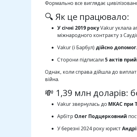
Формально все виглядає цивілізовано 
🔍 Як це працювало:
У січні 2019 року
Vakur уклала а
міжнародного контракту з Сауді
Vakur (і Барбул)
дійсно допомог
Сторони підписали
5 актів при
Однак, коли справа дійшла до виплат
війна.
💸 1,39 млн доларів: 
Vakur звернулась до
МКАС при 
Арбітр
Олег Подцерковний
пос
У березні 2024 року юрист
Андр