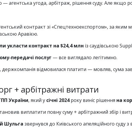
— агентська угода, арбітраж, рішення суду. Але якщо роз
гентський контракт зі «Спецтехноекспортом», за яким 
вською Аравією.
ли укласти контракт на $24,4 млн
із саудівською Suppl
йому-передачі послуг
— все виглядало легітимно.
, держкомпанія відмовилася платити — мовляв, сума заве
борг + арбітражні витрати
ТПП України
, який у
січні 2024
року виніс рішення
на кор
тановив виплатити повну суму + арбітражний збір і ви
ій Шульга
звернувся до Київського апеляційного суду з