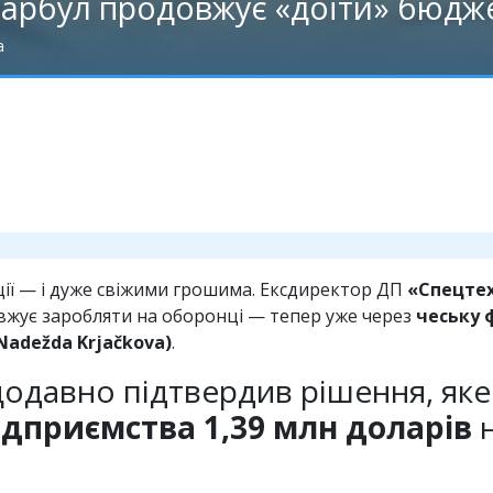
арбул продовжує «доїти» бюдж
а
упції — і дуже свіжими грошима. Ексдиректор ДП
«Спецте
вжує заробляти на оборонці — тепер уже через
чеську ф
Nadežda Krjačkova)
.
щодавно підтвердив рішення, як
ідприємства 1,39 млн доларів
н