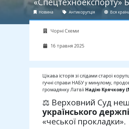
«Спецтехноекспорту» Б
Новина
Антикорупція
Вся країн
Чорні Схеми
16 травня 2025
Цікава історія зі слідами старої кор
гучні справи НАБУ у минулому, продо
громадянку Латвії
Надію Крячкову (
⚖️ Верховний Суд не
українського держп
«чеської прокладки».