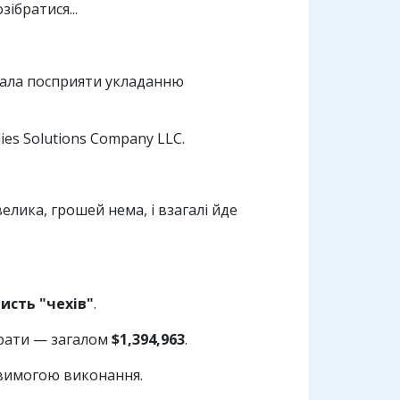
ібратися...
мала посприяти укладанню
ies Solutions Company LLC.
лика, грошей нема, і взагалі йде
исть "чехів"
.
трати — загалом
$1,394,963
.
 вимогою виконання.