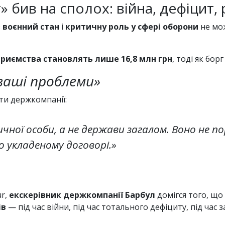
» бив на сполох: війна, дефіцит,
з
воєнний стан
і
критичну роль у сфері оборони
не мож
риємства становлять лише 16,8 млн грн
, тоді як бор
ваші проблеми»
ти держкомпанії:
ної особи, а не держави загалом. Воно не по
о укладеному договорі.»
ur,
екскерівник держкомпанії Барбул
домігся того, щ
ів
— під час війни, під час тотального дефіциту, під час