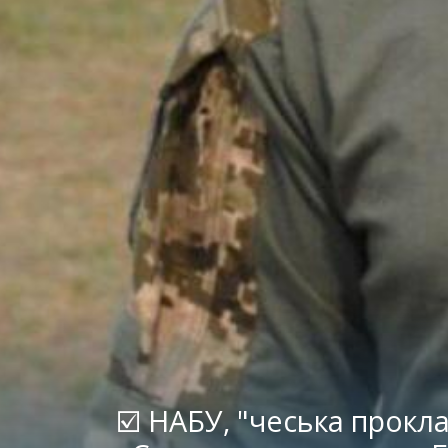
☑️ НАБУ, "чеська прокл