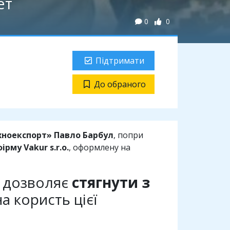
ет
0
0
Підтримати
До обраного
хноекспорт»
Павло Барбул
, попри
ірму Vakur s.r.o.
, оформлену на
е дозволяє
стягнути з
а користь цієї