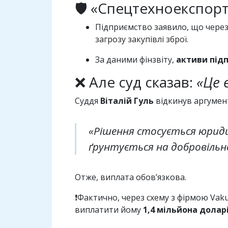
🛡️ «Спецтехноекспорт
Підприємство заявило, що чере
загрозу закупівлі зброї.
За даними фінзвіту,
активи підп
❌ Але суд сказав:
«Це 
Суддя
Віталій Гуль
відкинув аргумен
«Рішення стосується юридич
ґрунтується на добровільн
Отже, виплата обов’язкова.
❗️Фактично, через схему з фірмою Vak
виплатити йому
1,4 мільйона долар