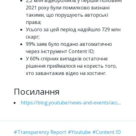
2,2 млн відеороликів у першій половині
2021 року були помилково визнані
такими, що порушують авторські
права;
Усього за цей період надійшло 729 млн
скарг;
99% заяв було подано автоматично
через інструмент Content ID;
У 60% спірних випадків остаточне
рішення приймалося на користь того,
хто завантажив відео на хостинг.
Посилання
https://blog.youtube/news-and-events/access-all-balanced-ecosystem-and-powerful-tools/
Transparency Report
Youtube
Content ID