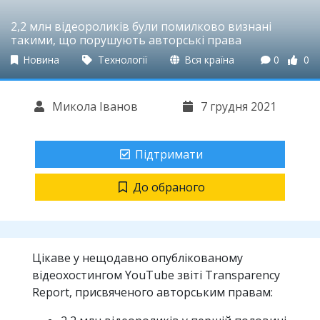
2,2 млн відеороликів були помилково визнані
такими, що порушують авторські права
Новина
Технології
Вся країна
0
0
Микола Іванов
7 грудня 2021
Підтримати
До обраного
Цікаве у нещодавно опублікованому
відеохостингом YouTube звіті Transparency
Report, присвяченого авторським правам: