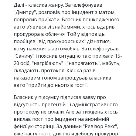
Далі - класика жанру. Зателефонував
"Дмитру", розповів про інцидент з матом,
попросив приїхати. Власник пошкодженого
авто з'явився зі знайомими, хтось вдарив
прокурора в обличчя. Той у відповідь
пообіцяв "від прокурорських" дізнатися,
кому належить автомобіль. Зателефонував
"Саничу" і пояснив ситуацію так: приїхали 15-
20 осіб, "нагрібають" і "напрягають", мабуть,
складають протокол. Кілька разів
наказовим тоном запрошував власника
авто "прийти до нього в гості".
Власник у підсумку підписав заяву про
відсутність претензій - і адміністративного
протоколу не склали. Але за тиждень хтось
виклав пост про інцидент на анонімній
фейсбук-сторінці. За даними "Ревізор Рекс",
вже наступного дня після дебошу прокурор