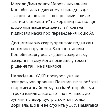
Миколи Дмитрович Мерет - начальник
Коцюби - дав підлеглому кілька днів для
"закриття" питань з потерпілими і почав
"активно впливати" на керівництво поліції
щодо ліквідації інциденту. 27 жовтня
підписали наказ про переведення Коцюби.
Дисциплінарну скаргу зрештою подав сам
керівник порушника. За клопотанням
Коцюби скаргу розглядали в закритому
засіданні - тому його прізвище у тексті
рішення так і не з'явилося.
На засіданні КДКП прокурор уже не
заперечував провини. Пояснив: після роботи
скаржився знайомому на сімейні проблеми,
"трохи вжили алкоголю", потім пішов до
зупинки, у дворі зустрів компанію, яка
дорікала, що він не служить у ЗСУ. Намагався