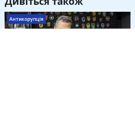
Дивіться також
Антикорупція
"Гурзуф Дефенс" отримала 4,5 млрд на
дрони Heavy Shot, які слідство називає
неякісними
8 серпня