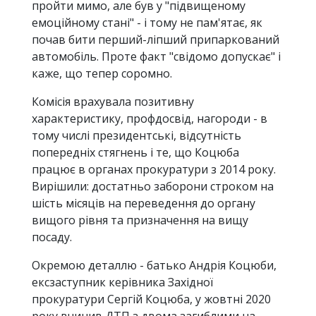
пройти мимо, але був у "підвищеному
емоційному стані" - і тому не пам'ятає, як
почав бити перший-ліпший припаркований
автомобіль. Проте факт "свідомо допускає" і
каже, що тепер соромно.
Комісія врахувала позитивну
характеристику, профдосвід, нагороди - в
тому числі президентські, відсутність
попередніх стягнень і те, що Коцюба
працює в органах прокуратури з 2014 року.
Вирішили: достатньо заборони строком на
шість місяців на переведення до органу
вищого рівня та призначення на вищу
посаду.
Окремою деталлю - батько Андрія Коцюби,
ексзаступник керівника Західної
прокуратури Сергій Коцюба, у жовтні 2020
року вчинив ДТП з двома загиблими на