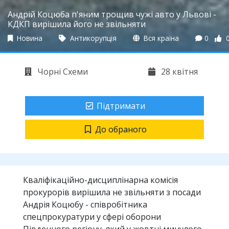
Андрій Коцюба п'яним трощив чужі авто у Львові -
КДКП вирішила його не звільняти
Новина
Антикорупція
Вся країна
0
Чорні Схеми
28 квітня
Підтримати
До обраного
Кваліфікаційно-дисциплінарна комісія
прокурорів вирішила не звільняти з посади
Андрія Коцюбу - співробітника
спецпрокуратури у сфері оборони
Південного регіону, який у жовтні минулого