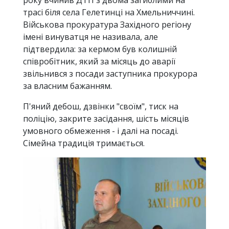
трасі біля села Гелетинці на Хмельниччині.
Військова прокуратура Західного регіону
імені винуватця не називала, але
підтвердила: за кермом був колишній
співробітник, який за місяць до аварії
звільнився з посади заступника прокурора
за власним бажанням.
П'яний дебош, дзвінки "своїм", тиск на
поліцію, закрите засідання, шість місяців
умовного обмеження - і далі на посаді.
Сімейна традиція тримається.