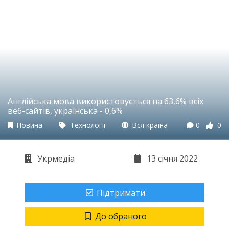
Англійська мова використовується на 63,6% всіх
веб-сайтів, українська - 0,6%
Новина
Технології
Вся країна
0
0
Укрмедіа
13 січня 2022
Підтримати
До обраного