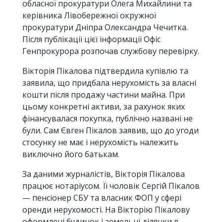
обласної прокуратури Олега Михайлини та
керівника Лівобережної окружної
прокуратури Дніпра Олександра Чечитка.
Після публікації цієї інформації Офіс
Генпрокурора розпочав службову перевірку.
Вікторія Пікалова підтвердила купівлю та
заявила, що придбала нерухомість за власні
кошти після продажу частини майна. При
цьому конкретні активи, за рахунок яких
фінансувалася покупка, публічно названі не
були. Сам Євген Пікалов заявив, що до угоди
стосунку не має і нерухомість належить
виключно його батькам.
За даними журналістів, Вікторія Пікалова
працює нотаріусом. Її чоловік Сергій Пікалов
— пенсіонер СБУ та власник ФОП у сфері
оренди нерухомості. На Вікторію Пікалову
оформлені будинок і земельні ділянки в