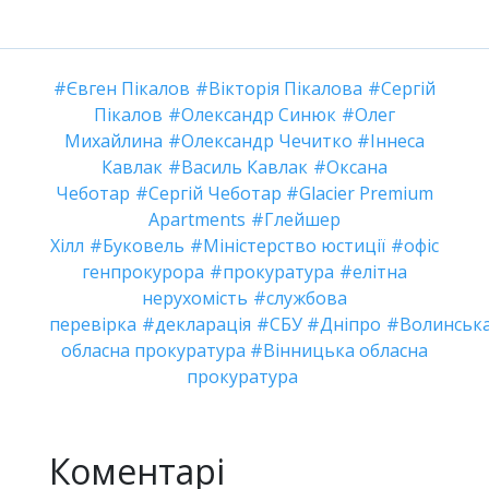
Євген Пікалов
Вікторія Пікалова
Сергій
Пікалов
Олександр Синюк
Олег
Михайлина
Олександр Чечитко
Іннеса
Кавлак
Василь Кавлак
Оксана
Чеботар
Сергій Чеботар
Glacier Premium
Apartments
Глейшер
Хілл
Буковель
Міністерство юстиції
офіс
генпрокурора
прокуратура
елітна
нерухомість
службова
перевірка
декларація
СБУ
Дніпро
Волинськ
обласна прокуратура
Вінницька обласна
прокуратура
Коментарі