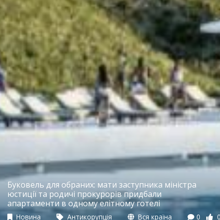
Буковель для обраних: мати заступника міністра
юстиції та родичі прокурорів придбали
апартаменти в одному елітному готелі
Новина
Антикорупція
Вся країна
0