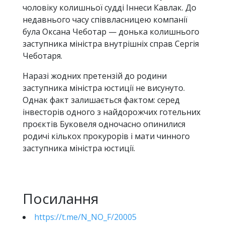
чоловіку колишньої судді Іннеси Кавлак. До
недавнього часу співвласницею компанії
була Оксана Чеботар — донька колишнього
заступника міністра внутрішніх справ Сергія
Чеботаря.
Наразі жодних претензій до родини
заступника міністра юстиції не висунуто.
Однак факт залишається фактом: серед
інвесторів одного з найдорожчих готельних
проєктів Буковеля одночасно опинилися
родичі кількох прокурорів і мати чинного
заступника міністра юстиції.
Посилання
https://t.me/N_NO_F/20005