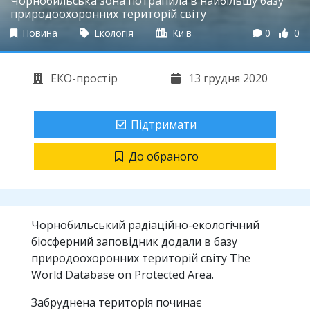
Чорнобильська зона потрапила в найбільшу базу
природоохоронних територій світу
Новина
Екологія
Київ
0
0
ЕКО-простір
13 грудня 2020
Підтримати
До обраного
Чорнобильський радіаційно-екологічний
біосферний заповідник додали в базу
природоохоронних територій світу The
World Database on Protected Area.
Забруднена територія починає