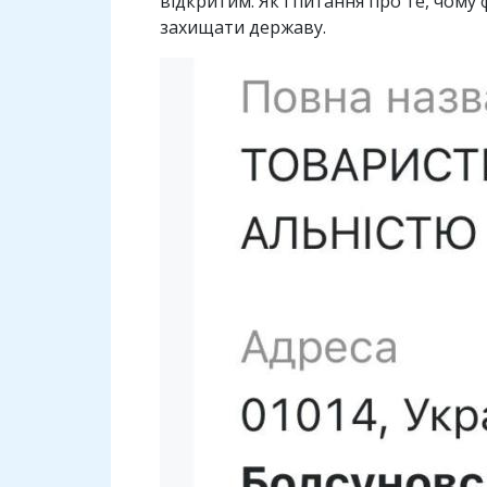
відкритим. Як і питання про те, чому
захищати державу.