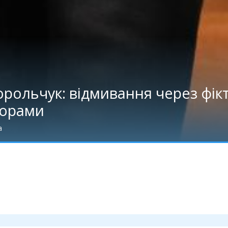
орольчук: відмивання через фікт
торами
а