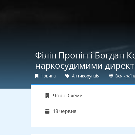
Філіп Пронін і Богдан К
наркосудимими дирек
Новина
Антикорупція
Вся країн
Чорні Схеми
18 червня