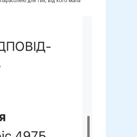
парасолею для тих, від кого мала