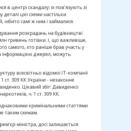
 в центрі скандалу: їх пов'язують зі
у деталі цієї схеми настільки
 нібито самі ж ним і займалися.
дування розкрадань на будівництві
лн гривень готівки. І, що важливіше,
о самого, хто раніше брав участь у
, за інформацією джерел, можуть
уктуру всесвітньо відомої IT-компанії
1 ст. 309 КК України - незаконне
виденко. Цікавий збіг: Давиденко
ркотиків, ч. 1 ст. 309 КК.
з однаковими кримінальними статтями
ме таким схемам.
рем'єр-міністра, досі залишається