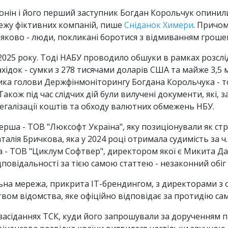
нін і його перший заступник Богдан Корольчук опинилися
режу фіктивних компаній, пише
Сніданок Химери
. Причом
яково - люди, покликані боротися з відмиванням грошей,
025 року. Тоді НАБУ проводило обшуки в рамках розслі
хідок - сумки з 278 тисячами доларів США та майже 3,5 м
ка голови Держфінмоніторингу Богдана Корольчука - тог
. Також під час слідчих дій були вилучені документи, які
легалізації коштів та обходу валютних обмежень НБУ.
Перша - ТОВ "Люксофт Україна", яку позиціонували як стр
алія Бричкова, яка у 2024 році отримала судимість за ч. 
га - ТОВ "Циклум Софтвер", директором якої є Микита Да
овідальності за тією самою статтею - незаконний обіг на
ьна мережа, прикрита IT-брендингом, з директорами 
цтвом відомства, яке офіційно відповідає за протидію са
засіданнях ТСК, куди його запрошували за дорученням п