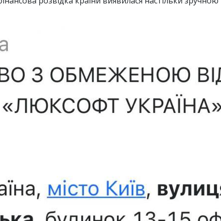
 фінансова розвідка країни виявилася настільки зручною 