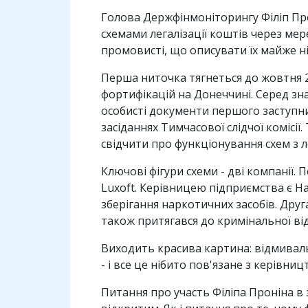
Голова Держфінмоніторингу Філіп Про
схемами легалізації коштів через ме
промовисті, що описувати їх майже ні
Перша ниточка тягнеться до жовтня 2
фортифікацій на Донеччині. Серед зна
особисті документи першого заступни
засіданнях Тимчасової слідчої комісії
свідчити про функціонування схем з 
Ключові фігури схеми - дві компанії. 
Luxoft. Керівницею підприємства є Нат
зберігання наркотичних засобів. Дру
також притягався до кримінальної відп
Виходить красива картина: відмивал
- і все це нібито пов'язане з керівни
Питання про участь Філіпа Проніна в 