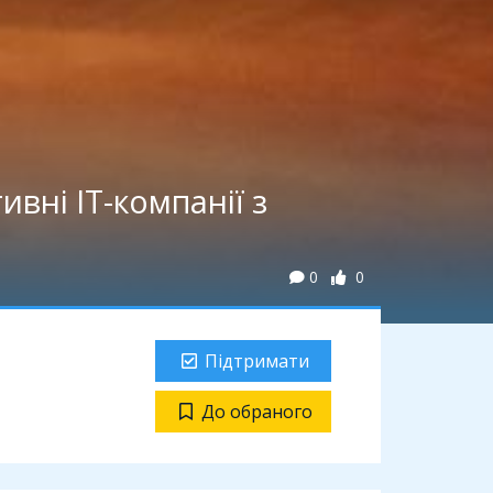
ивні IT-компанії з
0
0
Підтримати
До обраного