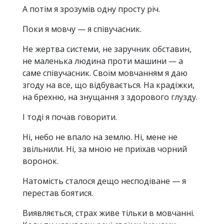
А потім я зрозумів одну просту річ.
Поки я мовчу — я співучасник.
Не жертва системи, не заручник обставин,
не маленька людина проти машини — а
саме співучасник. Своїм мовчанням я даю
згоду на все, що відбувається. На крадіжки,
на брехню, на знущання з здорового глузду.
І тоді я почав говорити.
Ні, небо не впало на землю. Ні, мене не
звільнили. Ні, за мною не приїхав чорний
воронок.
Натомість сталося дещо несподіване — я
перестав боятися.
Виявляється, страх живе тільки в мовчанні.