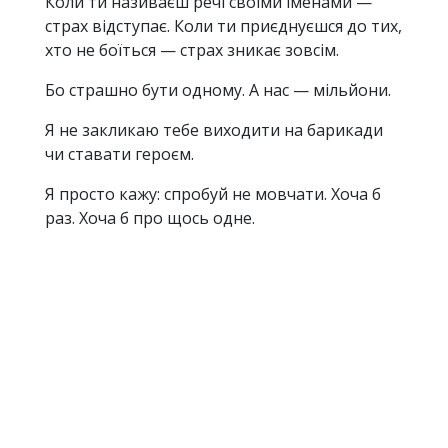
Коли ти називаєш речі своїми іменами —
страх відступає. Коли ти приєднуєшся до тих,
хто не боїться — страх зникає зовсім.
Бо страшно бути одному. А нас — мільйони.
Я не закликаю тебе виходити на барикади
чи ставати героєм.
Я просто кажу: спробуй не мовчати. Хоча б
раз. Хоча б про щось одне.
Напиши пост. Підтримай того, хто вже
говорить. Постав лайк під публікацією, яка
називає злодія злодієм. Перестань робити
вигляд, що нічого не бачиш.
Це маленький крок. Але з маленьких кроків
починаються великі зміни.
А якщо тобі все ще страшно — запитай себе