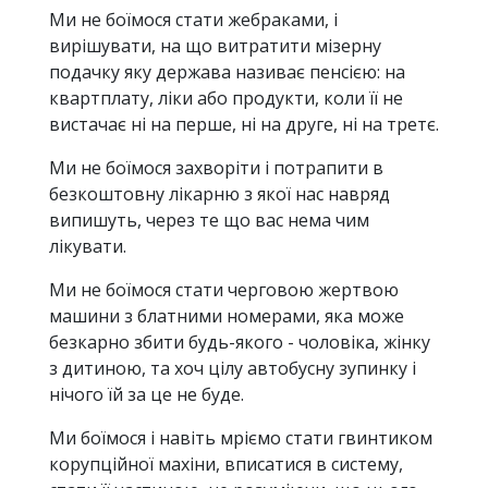
Ми не боїмося стати жебраками, і
вирішувати, на що витратити мізерну
подачку яку держава називає пенсією: на
квартплату, ліки або продукти, коли її не
вистачає ні на перше, ні на друге, ні на третє.
Ми не боїмося захворіти і потрапити в
безкоштовну лікарню з якої нас навряд
випишуть, через те що вас нема чим
лікувати.
Ми не боїмося стати черговою жертвою
машини з блатними номерами, яка може
безкарно збити будь-якого - чоловіка, жінку
з дитиною, та хоч цілу автобусну зупинку і
нічого їй за це не буде.
Ми боїмося і навіть мріємо стати гвинтиком
корупційної махіни, вписатися в систему,