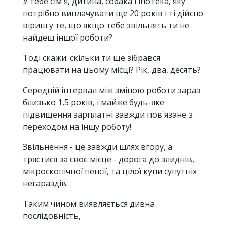
У тебе сім'я, дитина, собака і іпотека, яку
потрібно виплачувати ще 20 років і ті дійсно
віриш у те, що якщо тебе звільнять ти не
найдеш іншої роботи?
Тоді скажи: скільки ти ще зібрався
працювати на цьому місці? Рік, два, десять?
Середній інтервал між зміною роботи зараз
близько 1,5 років, і майже будь-яке
підвищення зарплатні завжди пов'язане з
переходом на іншу роботу!
Звільнення - це завжди шлях вгору, а
трястися за своє місце - дорога до злиднів,
мікроскопічної пенсії, та цілої купи супутніх
негараздів.
Таким чином виявляється дивна
послідовність,