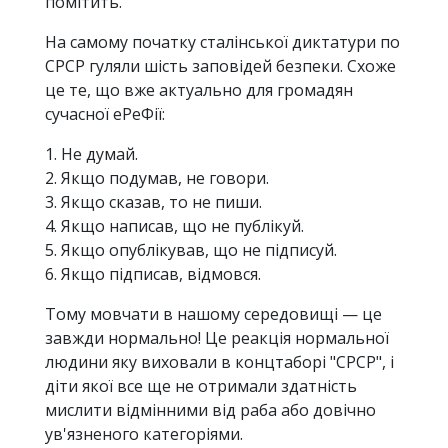
помітить.
На самому початку сталінської диктатури по
СРСР гуляли шість заповідей безпеки. Схоже
це те, що вже актуально для громадян
сучасної еРеФії:
1. Не думай.
2. Якщо подумав, не говори.
3. Якщо сказав, то не пиши.
4. Якщо написав, що не публікуй.
5. Якщо опублікував, що не підписуй.
6. Якщо підписав, відмовся.
Тому мовчати в нашому середовищі — це
завжди нормально! Це реакція нормальної
людини яку виховали в концтаборі "СРСР", і
діти якої все ще не отримали здатність
мислити відмінними від раба або довічно
ув'язненого категоріями.