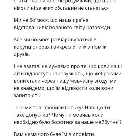
стати її частиною, не розуміючи, що цього
ніколи ні за яких обставин не станеться.
Ми не боїмося, що наша країна
відстала цивілізованого світу назавжди.
Але ми боїмося розчаровуватися в
корупціонерах і викреслити їх з-поміж
друзів.
І не взагалі не думаємо про те, що коли наші
діти підростуть і зрозуміють, що жебраками
вони стали через нашу мовчазну згоду, ми
не знайдемо, що їм відповісти коли вони
запитають:
"Що ми тобі зробили батьку? Навіщо ти
таке допустив? Чому ти мовчав коли
необхідно було боротися за наше майбутнє"?
Вам нема чого буде їм відповісти.