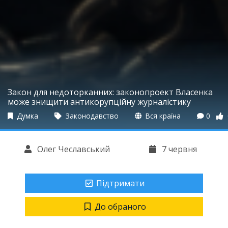
Закон для недоторканних: законопроект Власенка
може знищити антикорупційну журналістику
Думка
Законодавство
Вся країна
0
Олег Чеславський
7 червня
Підтримати
До обраного