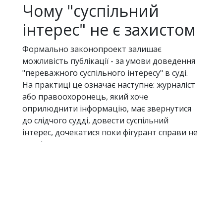
Чому "суспільний
інтерес" не є захистом
Формально законопроект залишає
можливість публікації - за умови доведення
"переважного суспільного інтересу" в суді.
На практиці це означає наступне: журналіст
або правоохоронець, який хоче
оприлюднити інформацію, має звернутися
до слідчого судді, довести суспільний
інтерес, дочекатися поки фігурант справи не
реалізує право на заперечення, пережити
апеляцію і касацію - кожна з яких
автоматично зупиняє ухвалу. Тривалість
такого процесу в українських реаліях може
становити місяці і роки. Інформація,
актуальна сьогодні, завтра може вже нікого
не цікавити - або стати безпечною для