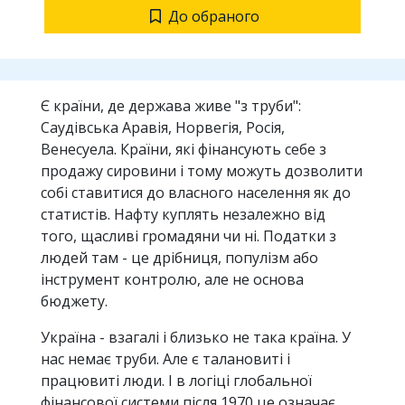
До обраного
Є країни, де держава живе "з труби":
Саудівська Аравія, Норвегія, Росія,
Венесуела. Країни, які фінансують себе з
продажу сировини і тому можуть дозволити
собі ставитися до власного населення як до
статистів. Нафту куплять незалежно від
того, щасливі громадяни чи ні. Податки з
людей там - це дрібниця, популізм або
інструмент контролю, але не основа
бюджету.
Україна - взагалі і близько не така країна. У
нас немає труби. Але є талановиті і
працювиті люди. І в логіці глобальної
фінансової системи після 1970 це означає