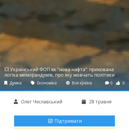
💥 Український ФОП як "нова нафта": прихована
логіка меморандумів, про яку мовчать політики
Думка
Економіка
Вся країна
0
0
Олег Чеславський
28 травня
Підтримати