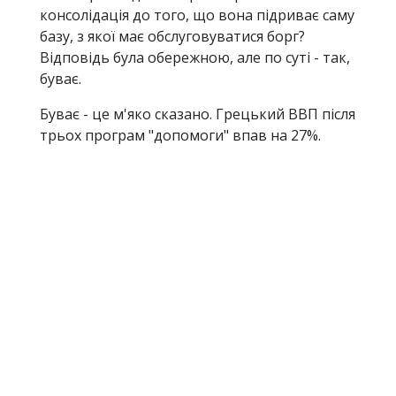
консолідація до того, що вона підриває саму
базу, з якої має обслуговуватися борг?
Відповідь була обережною, але по суті - так,
буває.
Буває - це м'яко сказано. Грецький ВВП після
трьох програм "допомоги" впав на 27%.
Аргентинський у 2001-2002 - на 11% за один
рік. Замбійський реальний доход на душу
населення у 2020 став нижчим, ніж у 1970.
Показник "виконання бюджетних умов" і
показник "добробут населення" не просто не
корелюють - вони завжди рухаються в
протилежних напрямках.
Люди замість нафти
Після розпаду Бреттон-Вудської системи в