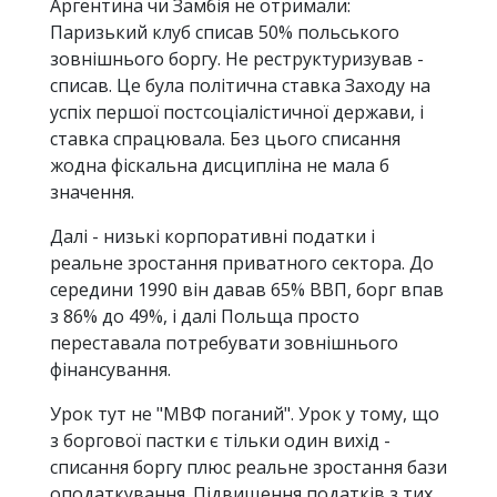
Аргентина чи Замбія не отримали:
Паризький клуб списав 50% польського
зовнішнього боргу. Не реструктуризував -
списав. Це була політична ставка Заходу на
успіх першої постсоціалістичної держави, і
ставка спрацювала. Без цього списання
жодна фіскальна дисципліна не мала б
значення.
Далі - низькі корпоративні податки і
реальне зростання приватного сектора. До
середини 1990 він давав 65% ВВП, борг впав
з 86% до 49%, і далі Польща просто
переставала потребувати зовнішнього
фінансування.
Урок тут не "МВФ поганий". Урок у тому, що
з боргової пастки є тільки один вихід -
списання боргу плюс реальне зростання бази
оподаткування. Підвищення податків з тих,