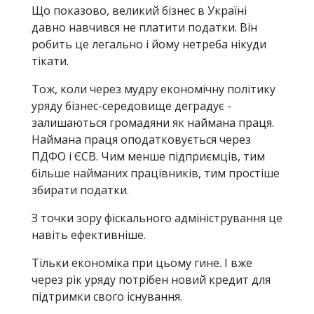
Що показово, великий бізнес в Україні
давно навчився не платити податки. Він
робить це легально і йому нетреба нікуди
тікати.
Тож, коли через мудру економічну політику
уряду бізнес-середовище деградує -
залишаються громадяни як наймана праця.
Наймана праця оподатковується через
ПДФО і ЄСВ. Чим менше підприємців, тим
більше найманих працівників, тим простіше
збирати податки.
З точки зору фіскального адміністрування це
навіть ефективніше.
Тільки економіка при цьому гине. І вже
через рік уряду потрібен новий кредит для
підтримки свого існування.