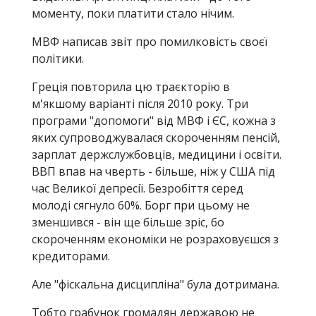
моменту, поки платити стало нічим.
МВФ написав звіт про помилковість своєї
політики.
Греція повторила цю траєкторію в
м'якшому варіанті після 2010 року. Три
програми "допомоги" від МВФ і ЄС, кожна з
яких супроводжувалася скороченням пенсій,
зарплат держслужбовців, медицини і освіти.
ВВП впав на чверть - більше, ніж у США під
час Великої депресії. Безробіття серед
молоді сягнуло 60%. Борг при цьому не
зменшився - він ще більше зріс, бо
скороченням економіки не розраховуєшся з
кредиторами.
Але "фіскальна дисципліна" була дотримана.
Тобто грабунок громадян державою не