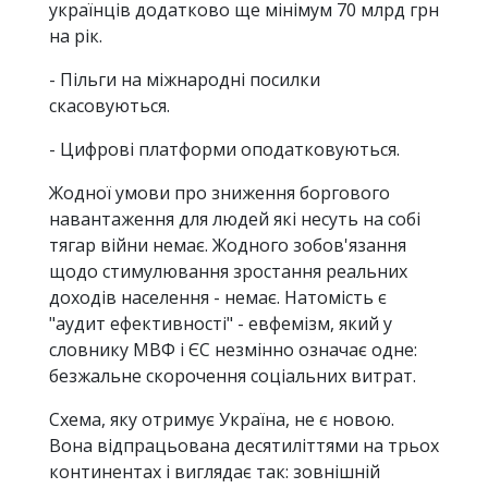
українців додатково ще мінімум 70 млрд грн
на рік.
- Пільги на міжнародні посилки
скасовуються.
- Цифрові платформи оподатковуються.
Жодної умови про зниження боргового
навантаження для людей які несуть на собі
тягар війни немає. Жодного зобов'язання
щодо стимулювання зростання реальних
доходів населення - немає. Натомість є
"аудит ефективності" - евфемізм, який у
словнику МВФ і ЄС незмінно означає одне:
безжальне скорочення соціальних витрат.
Схема, яку отримує Україна, не є новою.
Вона відпрацьована десятиліттями на трьох
континентах і виглядає так: зовнішній