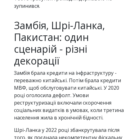
зупинився.
Замбія, Шрі-Ланка,
Пакистан: один
сценарій - різні
декорації
Замбія брала кредити на інфраструктуру -
переважно китайські. Потім брала кредити
МВФ, щоб обслуговувати китайські. У 2020
році оголосила дефолт. Умови
реструктуризації включали скорочення
соціальних видатків в умовах, коли третина
населення жила в хронічній бідності.
Шрі-Ланка у 2022 році збанкрутувала після
того, як поєднала некомпетентну фіскальну