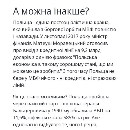
А можна інакше?
Польща - єдина постсоціалістична країна,
яка вийшла з боргової орбіти МВФ повністю
і назавжди. У листопаді 2017 року міністр
фінансів Матеуш Моравецький оголосив
про вихід з кредитної лінії на 9,2 млрд
доларів з однією фразою: "Польська
економіка в такому хорошому стані, що ми
можемо це зробити." З того часу Польща не
бере у МВФ нічого - ні кредитів, ні страхових
ліній.
Як це стало можливим? Польща пройшла
через важкий старт - шокова терапія
Бальцеровича у 1990-му обвалила ВВП на
11,6%, інфляція сягала 585% на рік. Але
одночасно відбулося те, чого Греція,