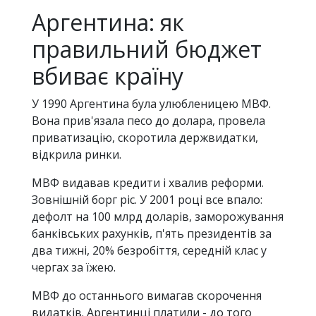
Аргентина: як
правильний бюджет
вбиває країну
У 1990 Аргентина була улюбленицею МВФ.
Вона прив'язала песо до долара, провела
приватизацію, скоротила держвидатки,
відкрила ринки.
МВФ видавав кредити і хвалив реформи.
Зовнішній борг ріс. У 2001 році все впало:
дефолт на 100 млрд доларів, заморожування
банківських рахунків, п'ять президентів за
два тижні, 20% безробіття, середній клас у
чергах за їжею.
МВФ до останнього вимагав скорочення
видатків. Аргентинці платили - до того