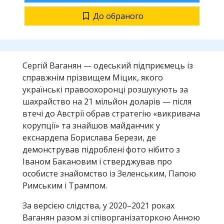
До обраного
Сергій Ваганян — одеський підприємець із
справжнім прізвищем Міцик, якого
українські правоохоронці розшукують за
шахрайство на 21 мільйон доларів — після
втечі до Австрії обрав стратегію «викривача
корупції» та знайшов майданчик у
екснардепа Борислава Берези, де
демонстрував підроблені фото нібито з
Іваном Бакановим і стверджував про
особисте знайомство із Зеленським, Папою
Римським і Трампом.
За версією слідства, у 2020–2021 роках
Ваганян разом зі співорганізаторкою Анною