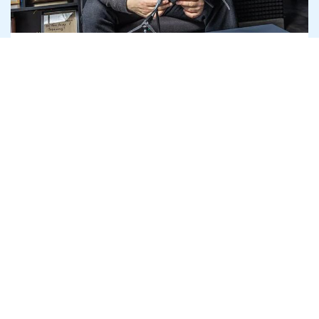
"Гурзуф Дефенс" отримала 4,5 млрд на
дрони Heavy Shot, які слідство називає
неякісними
8 серпня
Антикорупція