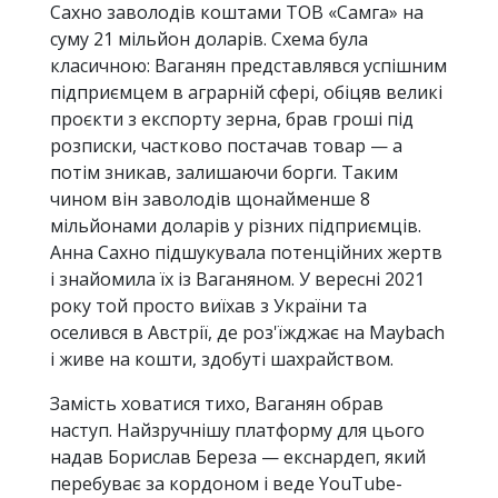
Сахно заволодів коштами ТОВ «Самга» на
суму 21 мільйон доларів. Схема була
класичною: Ваганян представлявся успішним
підприємцем в аграрній сфері, обіцяв великі
проєкти з експорту зерна, брав гроші під
розписки, частково постачав товар — а
потім зникав, залишаючи борги. Таким
чином він заволодів щонайменше 8
мільйонами доларів у різних підприємців.
Анна Сахно підшукувала потенційних жертв
і знайомила їх із Ваганяном. У вересні 2021
року той просто виїхав з України та
оселився в Австрії, де роз'їжджає на Maybach
і живе на кошти, здобуті шахрайством.
Замість ховатися тихо, Ваганян обрав
наступ. Найзручнішу платформу для цього
надав Борислав Береза — екснардеп, який
перебуває за кордоном і веде YouTube-