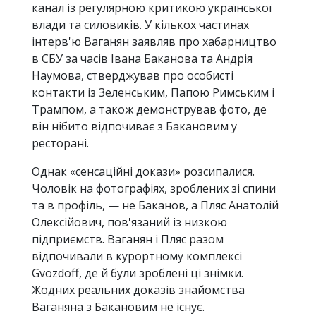
канал із регулярною критикою української
влади та силовиків. У кількох частинах
інтерв'ю Ваганян заявляв про хабарництво
в СБУ за часів Івана Баканова та Андрія
Наумова, стверджував про особисті
контакти із Зеленським, Папою Римським і
Трампом, а також демонстрував фото, де
він нібито відпочиває з Бакановим у
ресторані.
Однак «сенсаційні докази» розсипалися.
Чоловік на фотографіях, зроблених зі спини
та в профіль, — не Баканов, а Пляс Анатолій
Олексійович, пов'язаний із низкою
підприємств. Ваганян і Пляс разом
відпочивали в курортному комплексі
Gvozdoff, де й були зроблені ці знімки.
Жодних реальних доказів знайомства
Ваганяна з Бакановим не існує.