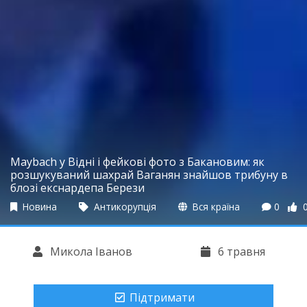
Maybach у Відні і фейкові фото з Бакановим: як
розшукуваний шахрай Ваганян знайшов трибуну в
блозі екснардепа Берези
Новина
Антикорупція
Вся країна
0
Микола Іванов
6 травня
Підтримати