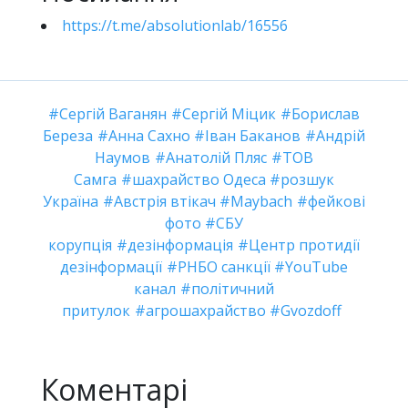
https://t.me/absolutionlab/16556
Сергій Ваганян
Сергій Міцик
Борислав
Береза
Анна Сахно
Іван Баканов
Андрій
Наумов
Анатолій Пляс
ТОВ
Самга
шахрайство Одеса
розшук
Україна
Австрія втікач
Maybach
фейкові
фото
СБУ
корупція
дезінформація
Центр протидії
дезінформації
РНБО санкції
YouTube
канал
політичний
притулок
агрошахрайство
Gvozdoff
Коментарі