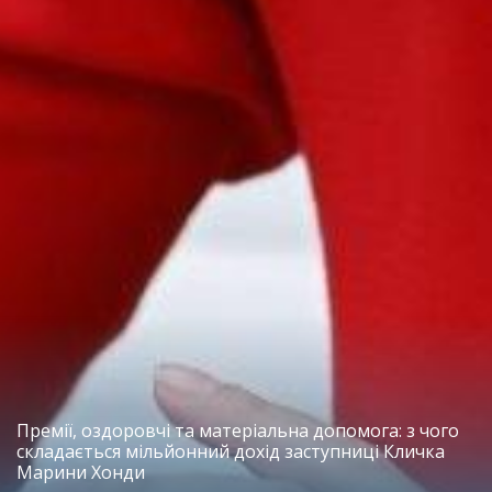
Премії, оздоровчі та матеріальна допомога: з чого
складається мільйонний дохід заступниці Кличка
Марини Хонди