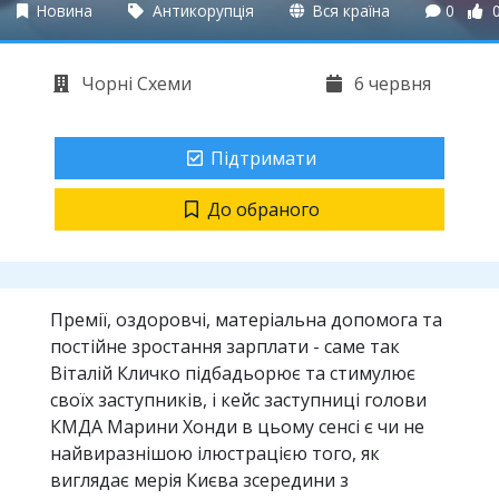
Новина
Антикорупція
Вся країна
0
Чорні Схеми
6 червня
Підтримати
До обраного
Премії, оздоровчі, матеріальна допомога та
постійне зростання зарплати - саме так
Віталій Кличко підбадьорює та стимулює
своїх заступників, і кейс заступниці голови
КМДА Марини Хонди в цьому сенсі є чи не
найвиразнішою ілюстрацією того, як
виглядає мерія Києва зсередини з