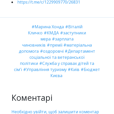
https://t.me/c/1229909770/26831
Марина Хонда
Віталій
Кличко
КМДА
заступники
мера
зарплата
чиновників
премії
матеріальна
допомога
оздоровчі
Департамент
соціальної та ветеранської
політики
Служба у справах дітей та
сім'ї
Управління туризму
Київ
Бюджет
Києва
Коментарі
Необхідно увійти, щоб залишити коментар