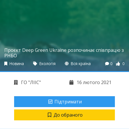
Проєкт Deep Green Ukraine розпочинає співпрацю з
РНБО
Новина
Екологія
Вся країна
0
0
ГО "ЛІІС"
16 лютого 2021
Підтримати
До обраного