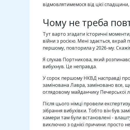
відмовлятимемося від цієї спадщини, 
Чому не треба пов
Тут варто згадати історичні моменти,
війни з росією. Мені здається, вкрай
першому, повторила у 2026-му. Скажім
Я слухав Портникова, який розпинавс
вибухнув. Це неправда.
У сорок першому НКВД насправді пров
замінована Лавра, заміновано все, що 
оглядовому майданчику Печерської лав
Після цього німці провели експертизу
зібрання вибухівки. Тобто він був зам
камери там були встановлені - влашту
виключно з однієї причини: просто н