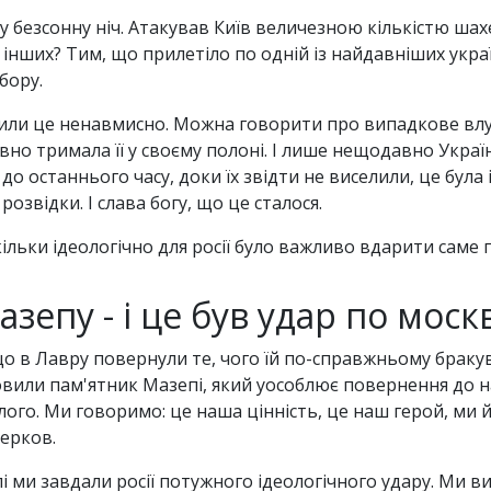
у безсонну ніч. Атакував Київ величезною кількістю шахе
 інших? Тим, що прилетіло по одній із найдавніших укра
бору.
ли це ненавмисно. Можна говорити про випадкове влуча
но тримала її у своєму полоні. І лише нещодавно Україн
до останнього часу, доки їх звідти не виселили, це була 
розвідки. І слава богу, що це сталося.
ільки ідеологічно для росії було важливо вдарити саме п
зепу - і це був удар по москв
о в Лавру повернули те, чого їй по-справжньому бракув
овили пам'ятник Мазепі, який уособлює повернення до н
улого. Ми говоримо: це наша цінність, це наш герой, ми 
ерков.
 ми завдали росії потужного ідеологічного удару. Ми в