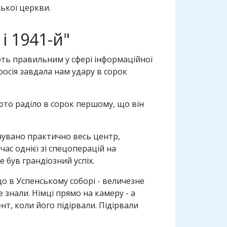
ської церкви.
і 1941-й"
ають правильним у сфері інформаційної
росія завдала нам удару в сорок
юто раділо в сорок першому, що він
нувано практично весь центр,
час однієї зі спецоперацій на
 був грандіозний успіх.
що в Успенському соборі - величезне
 знали. Німці прямо на камеру - а
нт, коли його підірвали. Підірвали