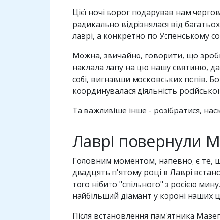
Цієї ночі ворог подарував нам чергов
радикально відрізнялася від багатьох
лаврі, а конкретно по Успенському со
Можна, звичайно, говорити, що зроби
наклала лапу на цю нашу святиню, дав
собі, вигнавши московських попів. Бо 
координувалася діяльність російської 
Та важливіше інше - розібратися, наск
Лаврі повернули Ма
Головним моментом, напевно, є те, щ
двадцять п'ятому році в Лаврі встан
того нібито "спільного" з росією мин
найбільший діамант у короні наших ц
Після встановлення пам'ятника Мазепі