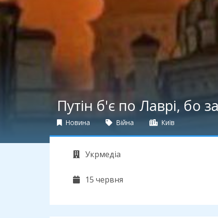
Путін б'є по Лаврі, бо з
Новина
Війна
Київ
Укрмедіа
15 червня