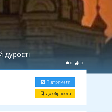
й дурості
0
0
Підтримати
До обраного