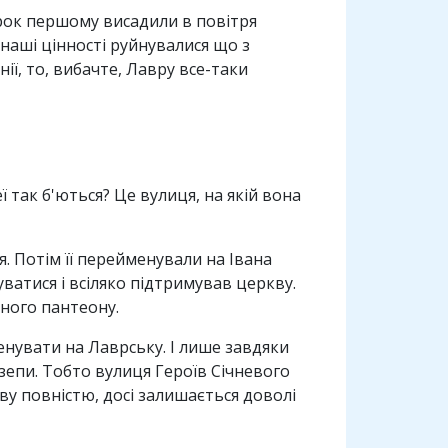
орок першому висадили в повітря
І наші цінності руйнувалися що з
ії, то, вибачте, Лавру все-таки
 так б'ються? Це вулиця, на якій вона
я. Потім її перейменували на Івана
ватися і всіляко підтримував церкву.
ьного пантеону.
нувати на Лаврську. І лише завдяки
зепи. Тобто вулиця Героїв Січневого
ву повністю, досі залишається доволі