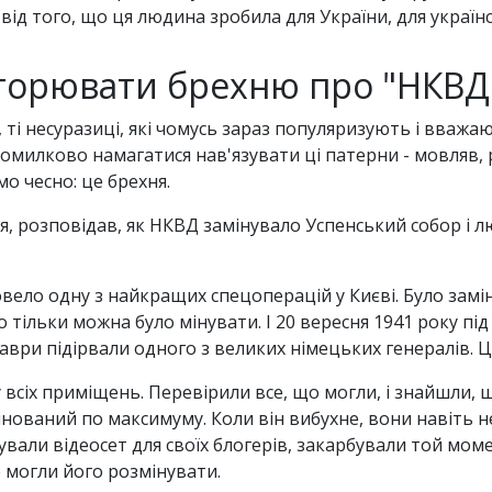
від того, що ця людина зробила для України, для україн
торювати брехню про "НКВД 
 ті несуразиці, які чомусь зараз популяризують і вваж
 помилково намагатися нав'язувати ці патерни - мовляв, 
о чесно: це брехня.
я, розповідав, як НКВД замінувало Успенський собор і л
ело одну з найкращих спецоперацій у Києві. Було замі
тільки можна було мінувати. І 20 вересня 1941 року під 
ри підірвали одного з великих німецьких генералів. Це
 всіх приміщень. Перевірили все, що могли, і знайшли, 
інований по максимуму. Коли він вибухне, вони навіть не
вали відеосет для своїх блогерів, закарбували той моме
е могли його розмінувати.