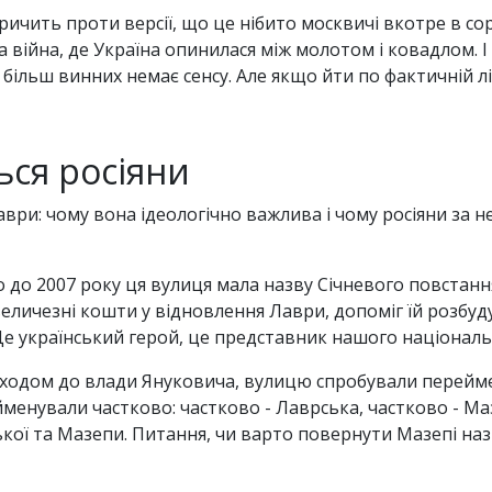
кричить проти версії, що це нібито москвичі вкотре в с
ла війна, де Україна опинилася між молотом і ковадлом. 
більш винних немає сенсу. Але якщо йти по фактичній лін
ься росіяни
и: чому вона ідеологічно важлива і чому росіяни за неї
о до 2007 року ця вулиця мала назву Січневого повстанн
еличезні кошти у відновлення Лаври, допоміг їй розбуду
 Це український герой, це представник нашого націонал
риходом до влади Януковича, вулицю спробували перейме
йменували частково: частково - Лаврська, частково - Ма
кої та Мазепи. Питання, чи варто повернути Мазепі наз