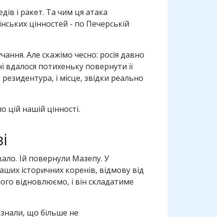
дів і ракет. Та чим ця атака
їнських цінностей - по Печерській
ння. Але скажімо чесно: росія давно
і вдалося потихеньку повернути її
і резидентура, і місце, звідки реально
о цій нашій цінності.
і
ало. Їй повернули Мазепу. У
аших історичних коренів, відмову від
його відновлюємо, і він складатиме
изнали, що більше не