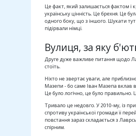
Це факт, який залишається фактом і 
українську цінність. Це брехня. Це бу
одного боку, що з іншого. Шукати тут 
підірвали німці.
Вулиця, за яку б'ют
Друге дуже важливе питання щодо Лавр
стоїть.
Ніхто не звертає уваги, але приблизн
Мазепи - бо саме Іван Мазепа вклав в
Це було логічно, це було правильно.
Тривало це недовго. У 2010-му, із п
спротиву української громади її пере
повстання зараз складається з Лаврсь
спірним.