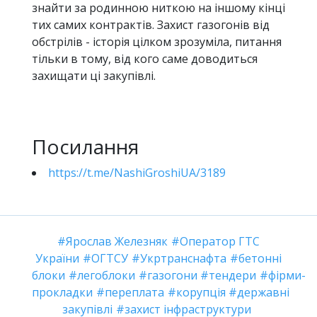
знайти за родинною ниткою на іншому кінці
тих самих контрактів. Захист газогонів від
обстрілів - історія цілком зрозуміла, питання
тільки в тому, від кого саме доводиться
захищати ці закупівлі.
Посилання
https://t.me/NashiGroshiUA/3189
Ярослав Железняк
Оператор ГТС
України
ОГТСУ
Укртранснафта
бетонні
блоки
легоблоки
газогони
тендери
фірми-
прокладки
переплата
корупція
державні
закупівлі
захист інфраструктури