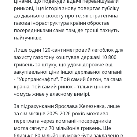
цінами, що подекуди вдвічі перевищували
ринкові, і ця історія знову повертає публіку
до давнього сюжету про те, як стратегічна
газова інфраструктура країни обростає
посередниками саме там, де гроші пахнуть
найгучніше.
Лише один 120-сантиметровий легоблок для
захисту газогону коштував державі 10 800
гривень за штуку, що удвічі дорожче від
закупівельної ціни іншої державної компанії
- "Укртранснафти". Той самий бетон, та сама
країна, той самий ринок - тільки цінник
чомусь живе у власному вимірі.
За підрахунками Ярослава Железняка, лише
за сім місяців 2025-2026 років можлива
переплата через компанії-посередників
могла сягнути 70 мільйонів гривень. Ще
близько 80 мільйонів може бути закладено в