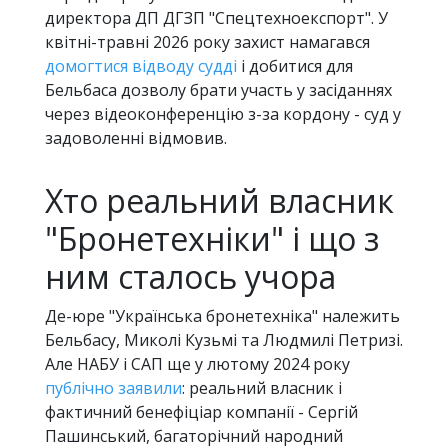
директора ДП ДГЗП "Спецтехноекспорт". У
квітні-травні 2026 року захист намагався
домогтися відводу судді
і добитися для
Бельбаса дозволу брати участь у засіданнях
через відеоконференцію з-за кордону - суд у
задоволенні відмовив.
Хто реальний власник
"Бронетехніки" і що з
ним сталось учора
Де-юре "Українська бронетехніка" належить
Бельбасу, Миколі Кузьмі та Людмилі Петризі.
Але НАБУ і САП ще у лютому 2024 року
публічно заявили
: реальний власник і
фактичний бенефіціар компанії - Сергій
Пашинський, багаторічний народний