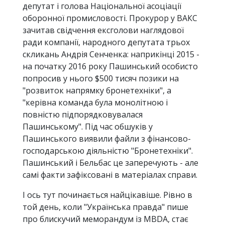
депутат і голова Національної асоціації
оборонної промисловості. Прокурор у ВАКС
зачитав свідчення ексголови наглядової
ради компанії, народного депутата трьох
скликань Андрія Сенченка: наприкінці 2015 -
на початку 2016 року Пашинський особисто
попросив у нього $500 тисяч позики на
"розвиток напрямку бронетехніки", а
"керівна команда була монолітною і
повністю підпорядковувалася
Пашинському". Під час обшуків у
Пашинського виявили файли з фінансово-
господарською діяльністю "Бронетехніки".
Пашинський і Бельбас це заперечують - але
самі факти зафіксовані в матеріалах справи.
І ось тут починається найцікавіше. Рівно в
той день, коли "Українська правда" пише
про блискучий меморандум із MBDA, стає