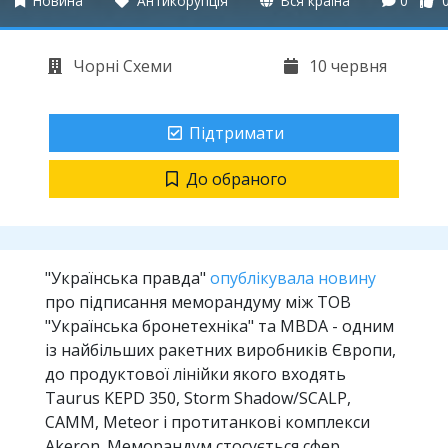
Новина
Антикорупція
Вся країна
0
Чорні Схеми
10 червня
Підтримати
До обраного
"Українська правда"
опублікувала новину
про підписання меморандуму між ТОВ
"Українська бронетехніка" та MBDA - одним
із найбільших ракетних виробників Європи,
до продуктової лінійки якого входять
Taurus KEPD 350, Storm Shadow/SCALP,
CAMM, Meteor і протитанкові комплекси
Akeron. Меморандум стосується сфер