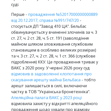
суді.
Перше -
провадження №52017000000000889
від 20.12.2017, справа №991/747/20
-
стосується ДП "Завод 410 ЦА". Бельбас
обвинувачується у вчиненні злочинів за ч. 3
ст. 27, ч. 2 ст. 28, ч. 5 ст. 191 (заволодіння
майном шляхом зловживання службовим
становищем в особливо великих розмірах)
та ч. 3 ст. 27, ч. 2 ст. 28, ч. 1 ст. 366 (службове
підроблення) ККУ. Це провадження триває у
ВАКС з 2020 року. У червні 2026 року суд
відмовив в задоволенні клопотання про
скасування арешту майна Бельбаса
- тобто
арешт залишається в силі, включаючи
частку в ТОВ "Українська бронетехніка".
Апеляційна палата ВАКС у 2023 році
відмовила захисту у відкритті апеляційного
провадження щодо ухвали про відмову