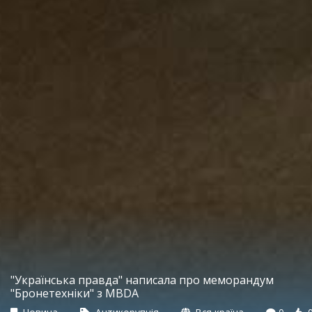
"Українська правда" написала про меморандум
"Бронетехніки" з MBDA