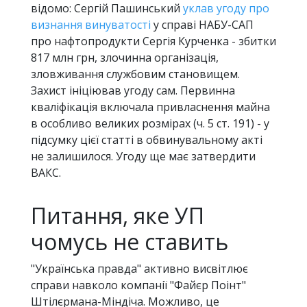
відомо: Сергій Пашинський
уклав угоду про
визнання винуватості
у справі НАБУ-САП
про нафтопродукти Сергія Курченка - збитки
817 млн грн, злочинна організація,
зловживання службовим становищем.
Захист ініціював угоду сам. Первинна
кваліфікація включала привласнення майна
в особливо великих розмірах (ч. 5 ст. 191) - у
підсумку цієї статті в обвинувальному акті
не залишилося. Угоду ще має затвердити
ВАКС.
Питання, яке УП
чомусь не ставить
"Українська правда" активно висвітлює
справи навколо компанії "Файєр Поінт"
Штілєрмана-Міндіча. Можливо, це