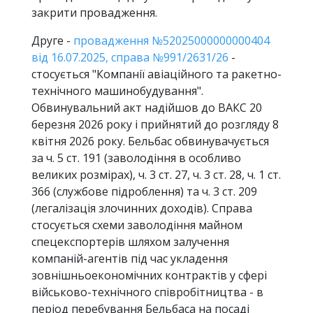
закрити провадження.
Друге -
провадження №52025000000000404
від 16.07.2025, справа №991/2631/26
-
стосується "Компанії авіаційного та ракетно-
технічного машинобудування".
Обвинувальний акт надійшов до ВАКС 20
березня 2026 року і прийнятий до розгляду 8
квітня 2026 року. Бельбас обвинувачується
за ч. 5 ст. 191 (заволодіння в особливо
великих розмірах), ч. 3 ст. 27, ч. 3 ст. 28, ч. 1 ст.
366 (службове підроблення) та ч. 3 ст. 209
(легалізація злочинних доходів). Справа
стосується схеми заволодіння майном
спецекспортерів шляхом залучення
компаній-агентів під час укладення
зовнішньоекономічних контрактів у сфері
військово-технічного співробітництва - в
період перебування Бельбаса на посаді