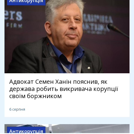
Антикорупція
Адвокат Семен Ханін пояснив, як
держава робить викривача корупції
своїм боржником
6 серпня
Антикорупція