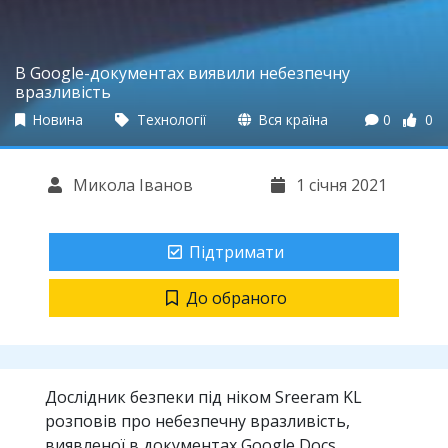
В Google-документах виявили небезпечну
вразливість
Новина
Технології
Вся країна
0
0
Микола Іванов
1 січня 2021
Підтримати
До обраного
Дослідник безпеки під ніком Sreeram KL
розповів про небезпечну вразливість,
виявленої в документах Google Docs.