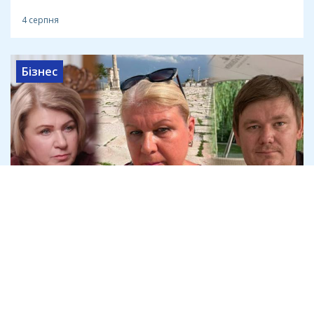
4 серпня
Бізнес
Криворізький підприємець Дмитро
Шавло вимагає в спадкоємців
Яковишина 100% "Землі і Волі"