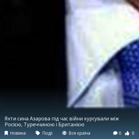
Яхти сина Азарова під час війни курсували між
Росією, Туреччиною і Британією
Новина
Події
Вся країна
0
0