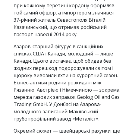
при кожному перетині кордону оформляв
той самий офшор, а імпортером значився
37-річний житель Севастополя Віталій
Казачинський, що отримав російський
паспорт навесні 2014 року.
Азаров-старший фігурує в санкційних
списках США і Канади, молодший — лише
Канади. Цього вистачає, щоб обидва без
жодних перешкод подорожували світом і
щороку вивозили яхти на курортний сезон.
Бізнес-активи родини розкидані між
Рязанню, Австрією і Німеччиною — зокрема,
мережа газових заправок Geolog Oil and Gas
Trading GmbH. У Донбасі на Азарова-
молодшого записаний Макіївський
трубопрофільний завод «Металіст».
Окремий сюжет — швейцарські рахунки: ще