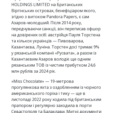
HOLDINGS LIMITED на Британських
Віргінських островах, бенефіціаром якого,
згідно з витоком Pandora Papers, є сам
Азаров-молодший. Після 2014 року,
передчуваючи санкції, він переписав офшор
на довірених осіб: австрійця Пауля Торстена
та кількох українців — Пивоварова,
Казантаєва, Луніна. Торстен досі тримає 9%
у рязанській компанії «Русвата», а разом із
Казантаєвим Азаров володіє ще одним
рязанським ТОВ із чистим прибутком 24,6
млн рублів за 2024 рік.
«Miss Chocolate» — 19-метрова
прогулянкова яхта з оздобленням із чорного
американського горіха і тику — ще в
листопаді 2022 року ходила під британським
прапором і регулярно заходила в порти
Севастополя та Балаклави. Митні документи