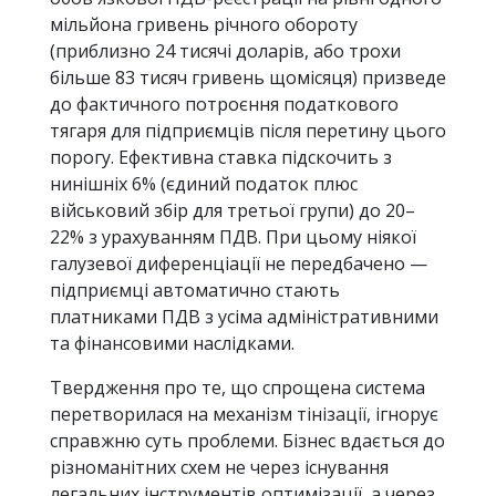
мільйона гривень річного обороту
(приблизно 24 тисячі доларів, або трохи
більше 83 тисяч гривень щомісяця) призведе
до фактичного потроєння податкового
тягаря для підприємців після перетину цього
порогу. Ефективна ставка підскочить з
нинішніх 6% (єдиний податок плюс
військовий збір для третьої групи) до 20–
22% з урахуванням ПДВ. При цьому ніякої
галузевої диференціації не передбачено —
підприємці автоматично стають
платниками ПДВ з усіма адміністративними
та фінансовими наслідками.
Твердження про те, що спрощена система
перетворилася на механізм тінізації, ігнорує
справжню суть проблеми. Бізнес вдається до
різноманітних схем не через існування
легальних інструментів оптимізації, а через