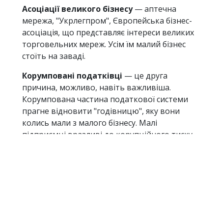
Асоціації великого бізнесу
— аптечна
мережа, "Укрлегпром", Європейська бізнес-
асоціація, що представляє інтереси великих
торговельних мереж. Усім їм малий бізнес
стоїть на заваді.
Корумповані податківці
— це друга
причина, можливо, навіть важливіша.
Корумпована частина податкової системи
прагне відновити "годівницю", яку вони
колись мали з малого бізнесу. Малі
підприємці вразливі до корупційного тиску,
зазвичай не звертаються до судів через
брак ресурсів, недостатнє знання законів
або просто небажання судитися. Податківці
хочуть повернути ті часи, коли не було
спрощеної системи, і вони автобусами
приїжджали до базарів майже щодня,
ходили, збирали данину, потім їхали назад.