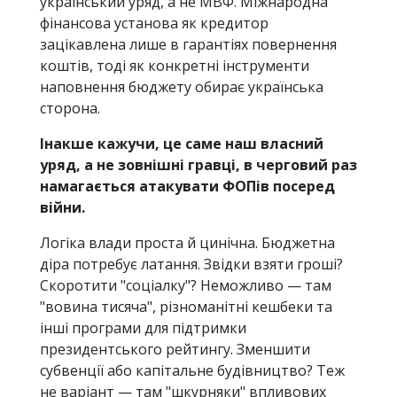
український уряд, а не МВФ. Міжнародна
фінансова установа як кредитор
зацікавлена лише в гарантіях повернення
коштів, тоді як конкретні інструменти
наповнення бюджету обирає українська
сторона.
Інакше кажучи, це саме наш власний
уряд, а не зовнішні гравці, в черговий раз
намагається атакувати ФОПів посеред
війни.
Логіка влади проста й цинічна. Бюджетна
діра потребує латання. Звідки взяти гроші?
Скоротити "соціалку"? Неможливо — там
"вовина тисяча", різноманітні кешбеки та
інші програми для підтримки
президентського рейтингу. Зменшити
субвенції або капітальне будівництво? Теж
не варіант — там "шкурняки" впливових