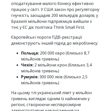
оподаткування малого бізнесу ефективно
працює у світі. У США закон про регуляторну
гнучкість заощадив 200 мільярдів доларів; у
Бразилії мільйони підприємців вийшли з
тіні; у ЄС діє політика Think Small First.
Європейські пороги ПДВ-реєстрації
демонструють інший підхід до мікробізнесу:
Польща:
200 000 євро (близько 8,7
мільйонів гривень)
Чехія:
2 мільйони крон (близько 3,4
мільйонів гривень)
Румунія:
300 000 леїв (близько 2,5
мільйонів гривень)
На цьому тлі український ліміт у мільйон
гривень виглядає одним із найнижчих у
регіоні, створюючи неспіврозмірне
адміністративне навантаження на