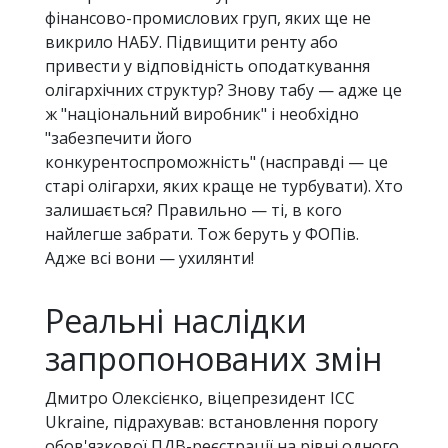
фінансово-промислових груп, яких ще не
викрило НАБУ. Підвищити ренту або
привести у відповідність оподаткування
олігархічних структур? Знову табу — адже це
ж "національний виробник" і необхідно
"забезпечити його
конкурентоспроможність" (насправді — це
старі олігархи, яких краще не турбувати). Хто
залишається? Правильно — ті, в кого
найлегше забрати. Тож беруть у ФОПів.
Адже всі вони — ухилянти!
Реальні наслідки
запропонованих змін
Дмитро Олексієнко, віцепрезидент ICC
Ukraine, підрахував: встановлення порогу
обов'язкової ПДВ-реєстрації на рівні одного