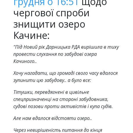
грудня о 16:51
щодо
чергової спроби
знищити озеро
Качине:
"Під Новий рік Дарницька РДА вирішила в тиху
провести слухання по забудові озера
Качиного..
Хочу нагадати, що громаді свого часу вдалося
зупинити цю забудову.. а було все:
Тітушки, перевдягнені в цивільне
спецпризначенці на стороні забудовника,
судові позови проти активістів і купа судів.
Але нам вдалося відстояти озеро..
Через невирішеність питання до кінця