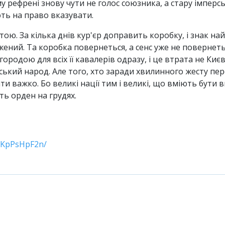
у рефрені знову чути не голос союзника, а стару імпер
ть на право вказувати.
ю. За кілька днів кур'єр доправить коробку, і знак на
жений. Та коробка повернеться, а сенс уже не поверне
родою для всіх її кавалерів одразу, і це втрата не Києва
ький народ. Але того, хто заради хвилинного жесту пе
и важко. Бо великі нації тим і великі, що вміють бути 
ить орден на грудях.
/1KpPsHpF2n/