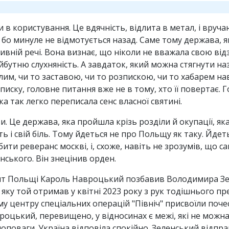
 в користування. Це вдячність, відлита в метал, і вручаю
м, бо минуле не відмотується назад. Саме тому держава, 
в дивній речі. Вона визнає, що ніколи не вважала свою в
айбутню слухняність. А завдаток, який можна стягнути н
лим, чи то заставою, чи то розпискою, чи то хабарем на
ску, головне питання вже не в тому, хто її повертає. Г
ка так легко переписала сенс власної святині.
. Це держава, яка пройшла крізь розділи й окупації, яка
ь і свій біль. Тому йдеться не про Польщу як таку. Йдет
ти реверанс москві, і, схоже, навіть не зрозумів, що с
нського. Він знецінив орден.
нт Польщі Кароль Навроцький позбавив Володимира Зел
 яку той отримав у квітні 2023 року з рук тодішнього 
му центру спеціальних операцій "Північ" присвоїли поч
роцький, перевищено, у відносинах є межі, які не можна
оповаги. Україна відповіла спокійно. Зеленський відп