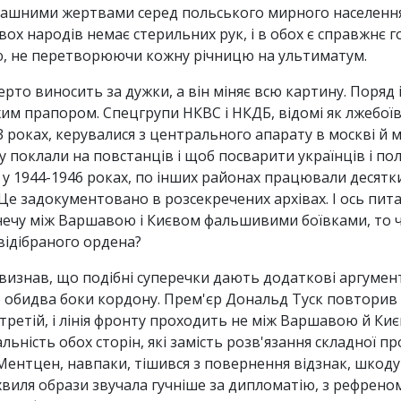
страшними жертвами серед польського мирного населення, 
вох народів немає стерильних рук, і в обох є справжнє
 нею, не перетворюючи кожну річницю на ультиматум.
ерто виносить за дужки, а він міняє всю картину. Поряд
м прапором. Спецгрупи НКВС і НКДБ, відомі як лжебоївк
3 роках, керувалися з центрального апарату в москві й
поклали на повстанців і щоб посварити українців і пол
у 1944-1946 роках, по інших районах працювали десятки 
 Це задокументовано в розсекречених архівах. І ось пита
ечу між Варшавою і Києвом фальшивими боївками, то ч
відібраного ордена?
визнав, що подібні суперечки дають додаткові аргумент
по обидва боки кордону. Прем'єр Дональд Туск повторив
 третій, і лінія фронту проходить не між Варшавою й Ки
ьність обох сторін, які замість розв'язання складної п
Ментцен, навпаки, тішився з повернення відзнак, шкоду
виля образи звучала гучніше за дипломатію, з рефреном 