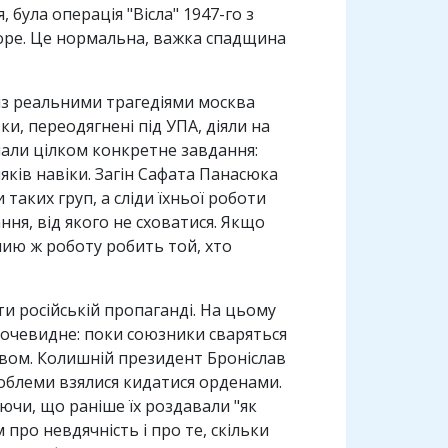
була операція "Вісла" 1947-го з
 горе. Це нормальна, важка спадщина
 із реальними трагедіями москва
и, переодягнені під УПА, діяли на
 мали цілком конкретне завдання:
яків навіки. Загін Сафата Панасюка
таких груп, а сліди їхньої роботи
ння, від якого не сховатися. Якщо
ию ж роботу робить той, хто
и російській пропаганді. На цьому
 очевидне: поки союзники сваряться
євом. Колишній президент Броніслав
роблеми взялися кидатися орденами.
ючи, що раніше їх роздавали "як
про невдячність і про те, скільки