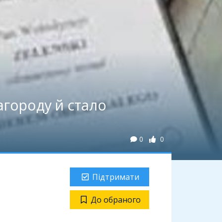
агороду й стало
0
0
Підтримати
До обраного