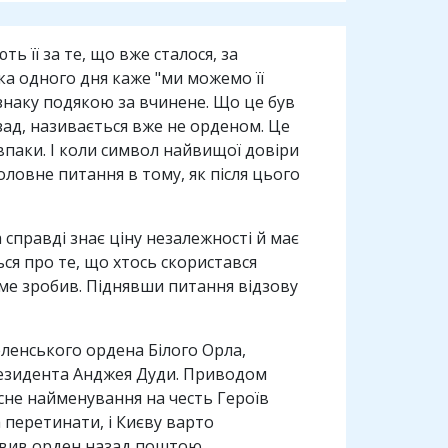
ть її за те, що вже сталося, за
яка одного дня каже "ми можемо її
ідзнаку подякою за вчинене. Що це був
азад, називається вже не орденом. Це
впаки. І коли символ найвищої довіри
оловне питання в тому, як після цього
 справді знає ціну незалежності й має
ься про те, що хтось скористався
аме зробив. Піднявши питання відзову
енського ордена Білого Орла,
президента Анджея Дуди. Приводом
есне найменування на честь Героїв
 перетинати, і Києву варто
равив орден назад поштою,