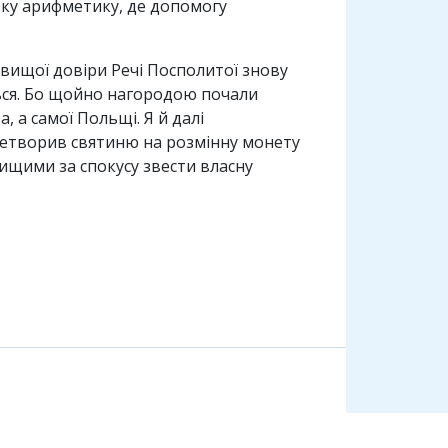
ську арифметику, де допомогу
йвищої довіри Речі Посполитої знову
ться. Бо щойно нагородою почали
, а самої Польщі. Я й далі
ретворив святиню на розмінну монету
вищими за спокусу звести власну