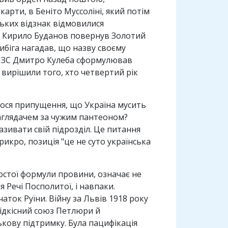
рти, в Беніто Муссоліні, який потім
ських відзнак відмовилися
а Кирило Буданов повернув Золотий
ибіга нагадав, що назву своєму
к МЗС Дмитро Кулеба сформулював
 вирішили того, хто четвертий рік
ялося припущення, що Україна мусить
наглядачем за чужим пантеоном?
азивати свій підрозділ. Це питання
рикро, позиція "це не суто українська
простої формули провини, означає не
я Речі Посполитої, і навпаки.
ток Руїни. Війну за Львів 1918 року
рідкісний союз Петлюри й
ькову підтримку. Була пацифікація