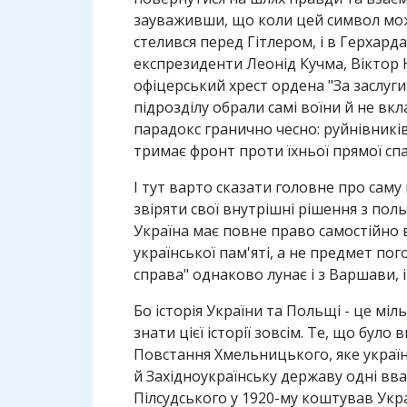
зауваживши, що коли цей символ може
стелився перед Гітлером, і в Герхард
експрезиденти Леонід Кучма, Віктор
офіцерський хрест ордена "За заслуг
підрозділу обрали самі воїни й не в
парадокс гранично чесно: руйнівникі
тримає фронт проти їхньої прямої сп
І тут варто сказати головне про саму
звіряти свої внутрішні рішення з по
Україна має повне право самостійно ви
української пам'яті, а не предмет пог
справа" однаково лунає і з Варшави, 
Бо історія України та Польщі - це мі
знати цієї історії зовсім. Те, що бул
Повстання Хмельницького, яке україн
й Західноукраїнську державу одні вв
Пілсудського у 1920-му коштував Укра