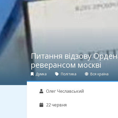
Питання відзову Орден
реверансом москві
Думка
Політика
Вся країна
Олег Чеславський
22 червня