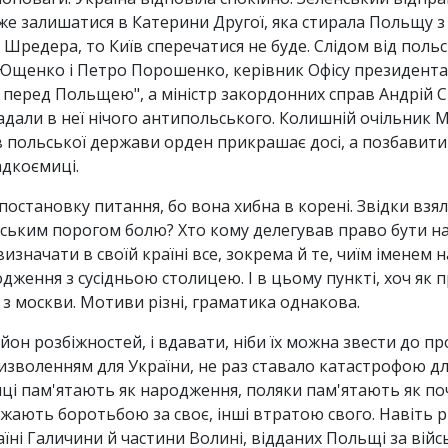
 залишатися в Катерини Другої, яка стирала Польщу з ка
а Шредера, то Київ сперечатися не буде. Слідом від поль
 Ющенко і Петро Порошенко, керівник Офісу президент
и перед Польщею", а міністр закордонних справ Андрій С
кладали в неї нічого антипольського. Колишній очільни
в польської держави орден прикрашає досі, а позбавити
адкоємиці.
 постановку питання, бо вона хибна в корені. Звідки вз
льським порогом болю? Хто кому делегував право бути 
значати в своїй країні все, зокрема й те, чиїм іменем н
одження з сусідньою столицею. І в цьому пункті, хоч як п
і з москви. Мотиви різні, граматика однакова.
льйон розбіжностей, і вдавати, ніби їх можна звести до 
о визволенням для України, не раз ставало катастрофою дл
ці пам'ятають як народження, поляки пам'ятають як поча
ажають боротьбою за своє, інші втратою свого. Навіть 
їні Галичини й частини Волині, відданих Польщі за війс