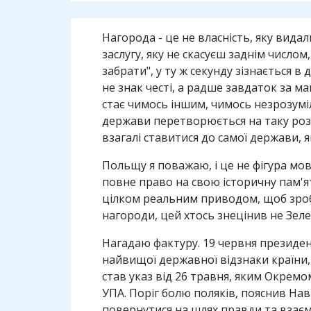
Нагорода - це не власність, яку видали
заслугу, яку не скасуєш заднім число
забрати", у ту ж секунду зізнається 
не знак честі, а радше завдаток за м
стає чимось іншим, чимось незрозумі
держави перетворюється на таку розпи
взагалі ставитися до самої держави, я
Польщу я поважаю, і це не фігура мови
повне право на свою історичну пам'ят
цілком реальним приводом, щоб зроби
нагороди, цей хтось знецінив не Зеле
Нагадаю фактуру. 19 червня президе
найвищої державної відзнаки країни,
став указ від 26 травня, яким Окремо
УПА. Поріг болю поляків, пояснив Нав
повернутися на шлях правди та взаєм