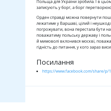
Польща для України зробила. І в цьом
записують у борг, а борг перетворюю
Орден справді можна повернути пошто
лежатиме у Варшаві, цілий і неушкод
погрожувати, вона перестала бути наго
поважатиму польську державу і польс
й мимоволі вклонився москві, поважат
гідність до питання, у кого зараз вис
Посилання
https://www.facebook.com/share/p
Коментарі