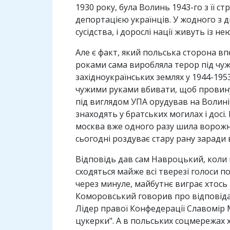
1930 року, була Волинь 1943-го з її 
депортацією українців. У жодного з д
сусідства, і дорослі нації живуть із
Але є факт, який польська сторона вп
роками сама виробляла терор під чужи
західноукраїнських землях у 1944-195
чужими руками вбивати, щоб провину 
під виглядом УПА орудував на Волині 
знаходять у братських могилах і досі.
москва вже одного разу шила ворожн
сьогодні роздуває стару рану заради 
Відповідь дав сам Навроцький, коли 
сходяться майже всі тверезі голоси 
через минуле, майбутнє виграє хтось
Коморовський говорив про відповідал
Лідер правої Конфедерації Славомір 
цукерки". А в польських соцмережах х