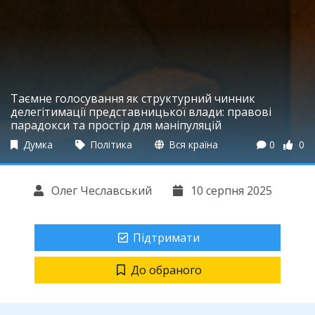
Таємне голосування як структурний чинник
делегітимації представницької влади: правові
парадокси та простір для маніпуляцій
Думка
Політика
Вся країна
0
0
Олег Чеславський
10 серпня 2025
Підтримати
До обраного