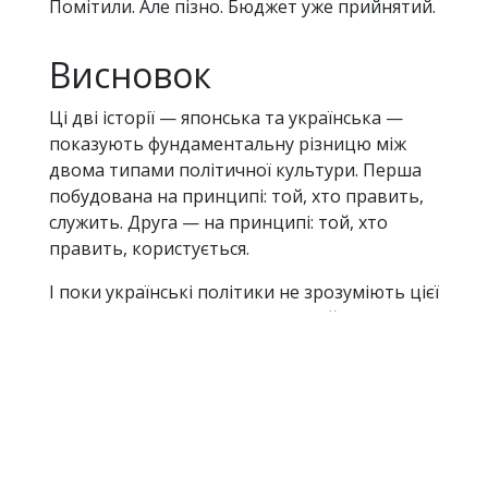
Помітили. Але пізно. Бюджет уже прийнятий.
Висновок
Ці дві історії — японська та українська —
показують фундаментальну різницю між
двома типами політичної культури. Перша
побудована на принципі: той, хто править,
служить. Друга — на принципі: той, хто
править, користується.
І поки українські політики не зрозуміють цієї
різниці, всі розмови про європейську
інтеграцію та реформи залишатимуться
порожніми звуками. Бо Європа — це не
тільки інституції та закони. Це передусім
культура відповідальності тих, хто при
владі.