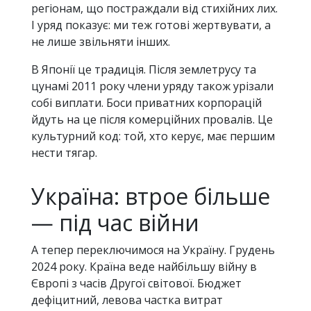
регіонам, що постраждали від стихійних лих.
І уряд показує: ми теж готові жертвувати, а
не лише звільняти інших.
В Японії це традиція. Після землетрусу та
цунамі 2011 року члени уряду також урізали
собі виплати. Боси приватних корпорацій
йдуть на це після комерційних провалів. Це
культурний код: той, хто керує, має першим
нести тягар.
Україна: втрое більше
— під час війни
А тепер переключимося на Україну. Грудень
2024 року. Країна веде найбільшу війну в
Європі з часів Другої світової. Бюджет
дефіцитний, левова частка витрат