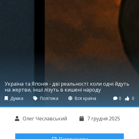
Україна та Японія - дві реальності: коли одні йдуть
на жертви, інші лізуть в кишені народу
Думка
Політика
Вся країна
0
0
Олег Чеславський
7 грудня 2025