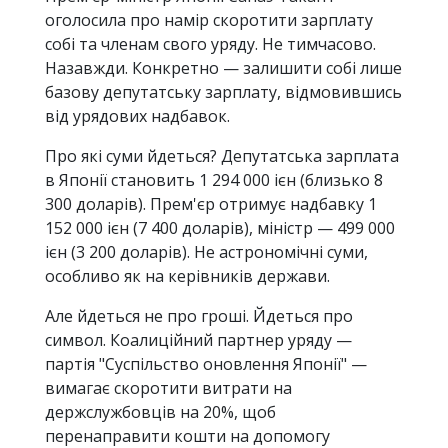
оголосила про намір скоротити зарплату
собі та членам свого уряду. Не тимчасово.
Назавжди. Конкретно — залишити собі лише
базову депутатську зарплату, відмовившись
від урядових надбавок.
Про які суми йдеться? Депутатська зарплата
в Японії становить 1 294 000 ієн (близько 8
300 доларів). Прем'єр отримує надбавку 1
152 000 ієн (7 400 доларів), міністр — 499 000
ієн (3 200 доларів). Не астрономічні суми,
особливо як на керівників держави.
Але йдеться не про гроші. Йдеться про
символ. Коалиційний партнер уряду —
партія "Суспільство оновлення Японії" —
вимагає скоротити витрати на
держслужбовців на 20%, щоб
перенаправити кошти на допомогу