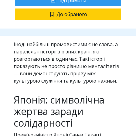
Підтримати
До обраного
Іноді найбільш промовистими є не слова, а
паралельні історії з різних країн, які
розгортаються в один час. Такі історії
показують не просто різницю менталітетів
— вони демонструють прірву між
культурою служіння та культурою наживи.
Японія: символічна
жертва заради
солідарності
Прем'єр-міністр Японії Санаэ Такаїті