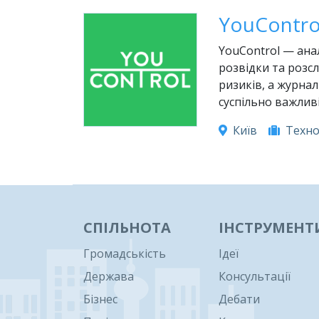
YouContro
YouControl — анал
розвідки та розс
ризиків, а журна
суспільно важливі
Київ
Техно
1
СПІЛЬНОТА
ІНСТРУМЕНТ
Громадськість
Ідеї
Держава
Консультації
Бізнес
Дебати