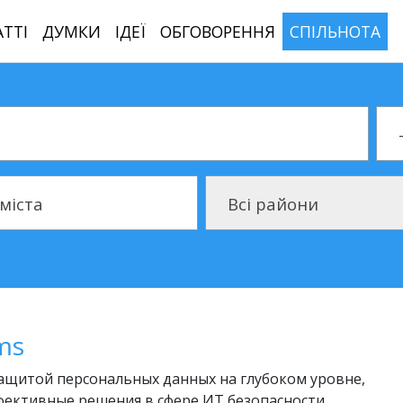
АТТІ
ДУМКИ
ІДЕЇ
ОБГОВОРЕННЯ
СПІЛЬНОТА
Тип
Район
 міста
Всі райони
ms
ащитой персональных данных на глубоком уровне,
фективные решения в сфере ИТ безопасности