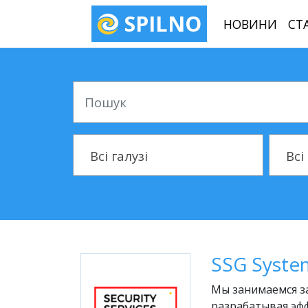
SPILNO
НОВИНИ
СТ
Пошук
Галузь
Місто
Всі галузі
Всі
SSG Syste
Мы занимаемся з
разрабатывая эф