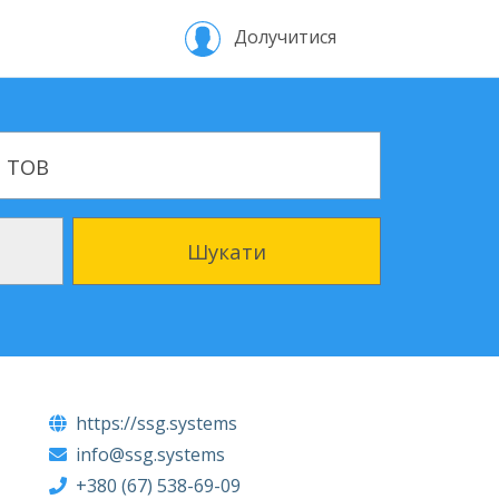
Долучитися
 організації
- ТОВ
Шукати
https://ssg.systems
info@ssg.systems
+380 (67) 538-69-09