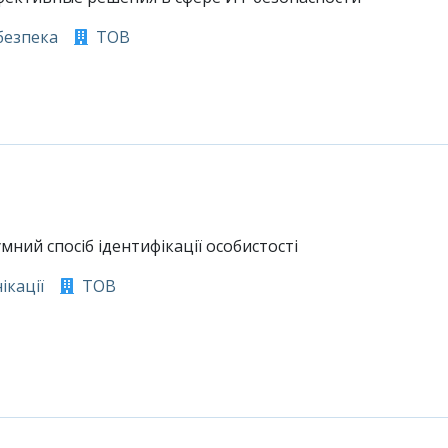
безпека
ТОВ
умний спосіб ідентифікації особистості
ікації
ТОВ