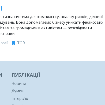
l
ітична система для комплаєнсу, аналізу ринків, ділової
лідувань. Вона допомагаємо бізнесу уникати фінансових
лістам та громадським активістам — розслідувати
 справи.
логії
ТОВ
И
ПУБЛІКАЦІЇ
Новини
Думки
Інтерв'ю