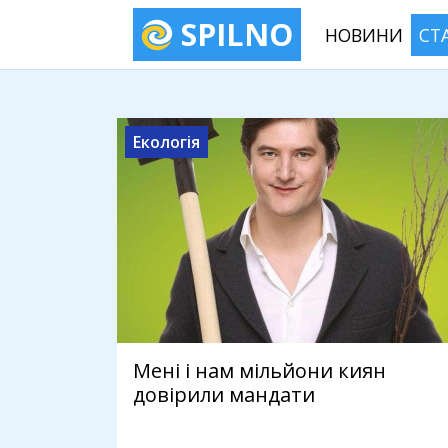
SPILNO
НОВИНИ
СТ
Екологія
Мені і нам мільйони киян
довірили мандати