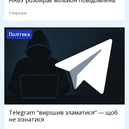
НАБУ розбирає мільйон повідомлень
3 березня
Політика
Telegram "вирішив зламатися" — щоб
не зізнатися