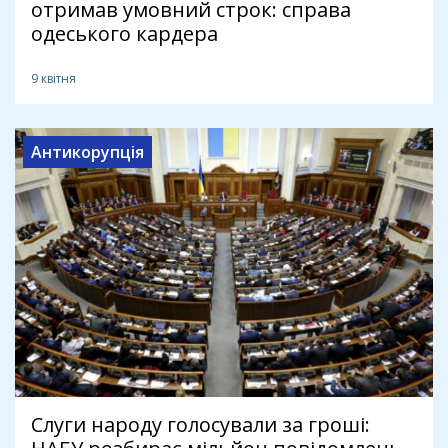
отримав умовний строк: справа
одеського кардера
9 квітня
Антикорупція
Слуги народу голосували за гроші: