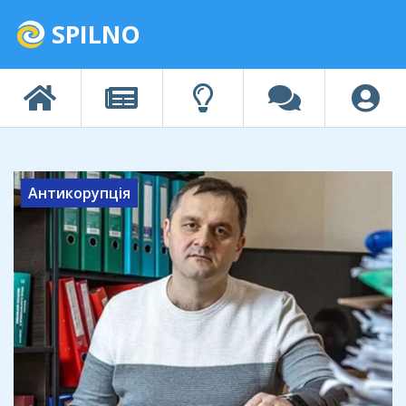
SPILNO
Антикорупція