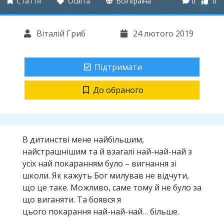
Стаття
Освіта
Вся країна
0
0
Віталій Гриб
24 лютого 2019
Підтримати
До обраного
В дитинстві мене найбільшим,
найстрашнішим та й взагалі най-най-най з
усіх най покаранням було – вигнання зі
школи. Як кажуть Бог милував не відчути,
що це таке. Можливо, саме тому й не було за
що виганяти. Та боявся я
цього покарання най-най-най… більше.