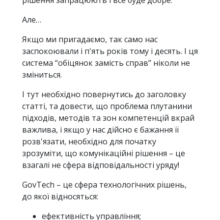
рішення запрацюють і все буде добре.
Але…
Якщо ми пригадаємо, так само нас
заспокоювали і п'ять років тому і десять. І ця
система “обіцянок замість справ” ніколи не
зміниться.
І тут необхідно повернутись до заголовку
статті, та довести, що проблема плутанини
підходів, методів та зон компетенцій вкрай
важлива, і якщо у нас дійсно є бажання її
розв'язати, необхідно для початку
зрозуміти, що комунікаційні рішення – це
взагалі не сфера відповідальності уряду!
GovTech – це сфера технологічних рішень,
до якої відносяться:
ефективність управління;