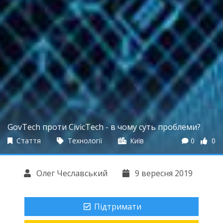
GovTech проти CivicTech - в чому суть проблеми?
Стаття
Технології
Київ
0
0
Олег Чеславський
9 вересня 2019
Підтримати