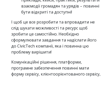
приклади, кейси, практики, результати
взаємодії громадян та урядів – повинні
бути відкриті та доступні!
І щоб це все розробити та впровадити не
слід шукати можливості та ресурс щоб
зробити це самостійно. Необхідно
сформулювати завдання та надіслати його
до CivicTech компанії, яка і повинна цю
проблему вирішити!
Комунікаційні рішення, платформи,
програмне забезпечення повинні мати
форму сервісу, клієнтоорієнтованого сервісу,
а не форму примусового покарання.
Держава повинна розуміти – що вона теж
сервіс. Клієнтоорієнтований сервіс, в якому
громадяни і замовники і користувачі
одночасно. І вони мають право вимагати